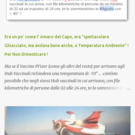
discriminazioni per coloro che non l’hanno fatto. Se non sei stato
vaccinato, nessuno aveva prima cercato di farti sentire una
persona cattiva. Non avevamo mai visto un vaccino che minacci le
relazioni tra familiari, colleghi e amici. Non avevamo mai visto un
vaccino usato per minacciare i mezzi di sussistenza, il lavoro o la
Era un po' come l' Amaro del Capo, era "spettacolare
scuola. Non avevamo mai visto un vaccino che permettesse a un
Ghiacciato, ma andava bene anche, a Temperatura Ambiente" !
dodicenne di ignorare il consenso dei genitori. Dopo tutti i vaccini
Per Non Dimenticare !
che abbiamo elencato sopra...
Ma se il Vaccino PFizer (come gli altri del resto) per arrivare agli
Hub Vaccinali richiedeva una temperatura di -70° ... .com'era
possibile che negli stessi Hub vaccinali in cui arrivava, con file
kilometriche di persone dalle 02 alle 24 ore, te lo somministravano
in Agosto con + 40° ? Ricordate i Camioncini di Gelati affittati per
lo scopo della temperatura? Qualcuno a suo tempo ribattezzo' il
Vaccino come: l' Amaro del Capo, era "spettacolare Ghiacciato, ma
andava bene anche, a Temperatura Ambiente"! Riproponiamo
l'articolo per NON Dimenticare!