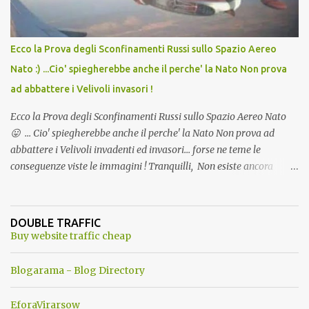
Ecco la Prova degli Sconfinamenti Russi sullo Spazio Aereo
Nato :) ...Cio' spiegherebbe anche il perche' la Nato Non prova
ad abbattere i Velivoli invasori !
Ecco la Prova degli Sconfinamenti Russi sullo Spazio Aereo Nato
😛 ... Cio' spiegherebbe anche il perche' la Nato Non prova ad
abbattere i Velivoli invadenti ed invasori... forse ne teme le
conseguenze viste le immagini ! Tranquilli, Non esiste ancora
alcuna notizia di un'invasione dello spazio aereo NATO da parte di
un robot chiamato "Goldrake"; questo evento sembra essere
ancora una fantasia Nato o forse una "False Flag", per provocare
DOUBLE TRAFFIC
una guerra mondiale che difficilmente da menti sane, potrebbe
Buy website traffic cheap
scoccare ! !
Blogarama - Blog Directory
EforaVirarsow