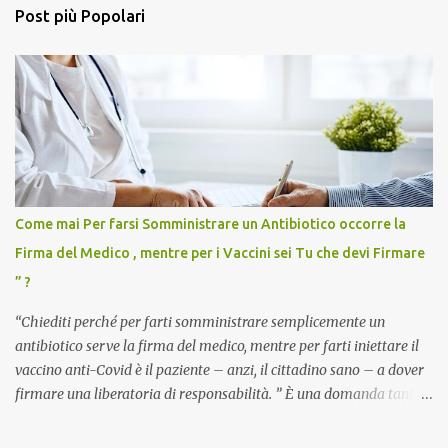
Post più Popolari
Come mai Per farsi Somministrare un Antibiotico occorre la
Firma del Medico , mentre per i Vaccini sei Tu che devi Firmare
” ?
“Chiediti perché per farti somministrare semplicemente un
antibiotico serve la firma del medico, mentre per farti iniettare il
vaccino anti-Covid è il paziente – anzi, il cittadino sano – a dover
firmare una liberatoria di responsabilità. ” È una domanda tanto
semplice quanto devastante quella posta dal dottor Andrea
Stramezzi, medico, che ha curato migliaia di pazienti durante la