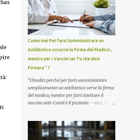
 San
Come mai Per farsi Somministrare un
ale
Antibiotico occorre la Firma del Medico ,
pire
mentre per i Vaccini sei Tu che devi
Firmare ” ?
tà:
“Chiediti perché per farti somministrare
e
semplicemente un antibiotico serve la firma
del medico, mentre per farti iniettare il
vaccino anti-Covid è il paziente – anzi, il
ti
cittadino sano – a dover firmare una
liberatoria di responsabilità. ” È una
domanda tanto semplice quanto devastante
quella posta dal dottor Andrea Stramezzi,