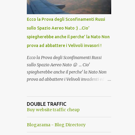
del Capo, era "spettacolare Ghiacciato, ma
andava bene anche, a Temperatura
Ambiente"! Riproponiamo l'articolo per NON
Ecco la Prova degli Sconfinamenti Russi
Dimenticare!
sullo Spazio Aereo Nato :) ...Cio'
spiegherebbe anche il perche' la Nato Non
prova ad abbattere i Velivoli invasori !
Ecco la Prova degli Sconfinamenti Russi
sullo Spazio Aereo Nato 😛 ... Cio'
spiegherebbe anche il perche' la Nato Non
prova ad abbattere i Velivoli invadenti ed
invasori... forse ne teme le conseguenze viste
le immagini ! Tranquilli, Non esiste ancora
alcuna notizia di un'invasione dello spazio
DOUBLE TRAFFIC
aereo NATO da parte di un robot chiamato
Buy website traffic cheap
"Goldrake"; questo evento sembra essere
ancora una fantasia Nato o forse una "False
Blogarama - Blog Directory
Flag", per provocare una guerra mondiale