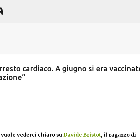
A
Passa ai contenuti principali
resto cardiaco. A giugno si era vaccinat
lazione”
vuole vederci chiaro su
Davide Bristot
, il ragazzo di