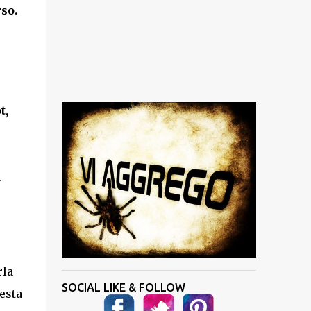
rso.
t,
à
rla
SOCIAL LIKE & FOLLOW
esta