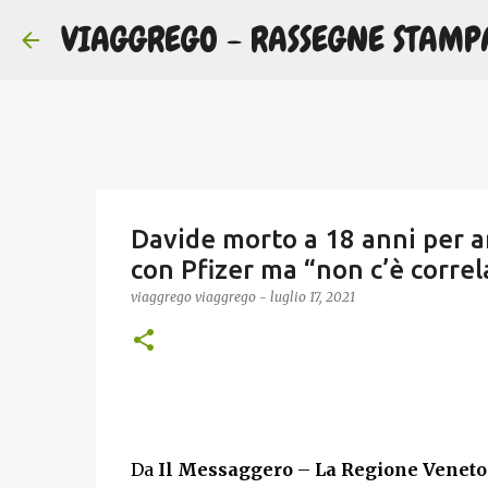
VIAGGREGO - RASSEGNE STAMP
Davide morto a 18 anni per ar
con Pfizer ma “non c’è corre
viaggrego
viaggrego
-
luglio 17, 2021
Da
Il Messaggero
–
La Regione Veneto 