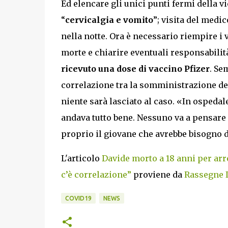
Ed elencare gli unici punti fermi della v
“
cervicalgia e vomito
”; visita del medic
nella notte. Ora è necessario riempire i v
morte e chiarire eventuali responsabilit
ricevuto una dose di vaccino Pfizer
. Se
correlazione tra la somministrazione del
niente sarà lasciato al caso. «In ospedal
andava tutto bene. Nessuno va a pensare c
proprio il giovane che avrebbe bisogno d
L'articolo
Davide morto a 18 anni per arr
c’è correlazione”
proviene da
Rassegne I
COVID19
NEWS