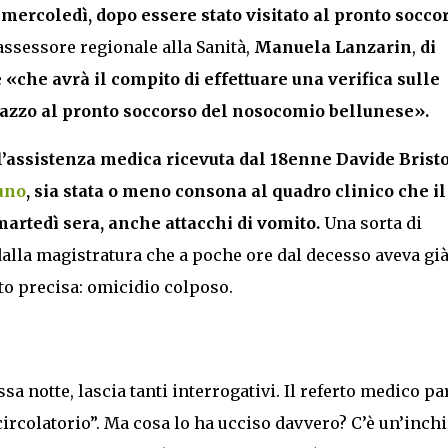
e mercoledì, dopo essere stato visitato al pronto socco
assessore regionale alla Sanità,
Manuela Lanzarin
,
di
 «che avrà il compito di effettuare una verifica sulle
gazzo al pronto soccorso del nosocomio bellunese».
 l’assistenza medica ricevuta dal 18enne Davide Bristo
uno
, sia stata o meno consona al quadro clinico che il
martedì sera, anche attacchi di vomito.
Una sorta di
dalla magistratura che a poche ore dal decesso aveva gi
ato precisa: omicidio colposo.
a notte, lascia tanti interrogativi. Il referto medico pa
ircolatorio”. Ma cosa lo ha ucciso davvero? C’è un’inchi