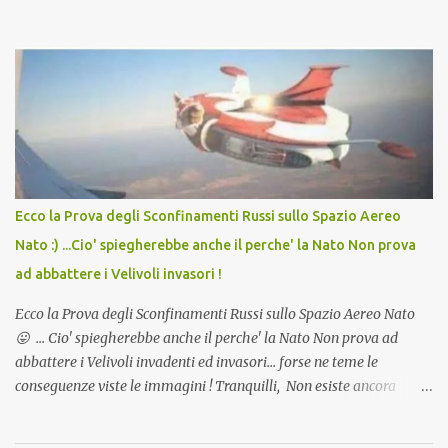
in Agosto con + 40° ? Ricordate i Camioncini di Gelati affittati per
lo scopo della temperatura? Qualcuno a suo tempo ribattezzo' il
Vaccino come: l' Amaro del Capo, era "spettacolare Ghiacciato, ma
andava bene anche, a Temperatura Ambiente"! Riproponiamo
l'articolo per NON Dimenticare!
Ecco la Prova degli Sconfinamenti Russi sullo Spazio Aereo
Nato :) ...Cio' spiegherebbe anche il perche' la Nato Non prova
ad abbattere i Velivoli invasori !
Ecco la Prova degli Sconfinamenti Russi sullo Spazio Aereo Nato
😛 ... Cio' spiegherebbe anche il perche' la Nato Non prova ad
abbattere i Velivoli invadenti ed invasori... forse ne teme le
conseguenze viste le immagini ! Tranquilli, Non esiste ancora
alcuna notizia di un'invasione dello spazio aereo NATO da parte di
un robot chiamato "Goldrake"; questo evento sembra essere