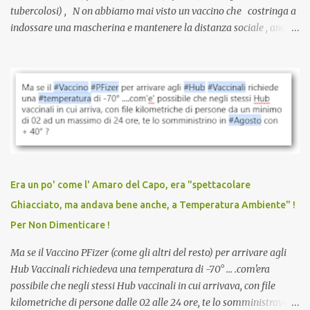
tubercolosi) , N on abbiamo mai visto un vaccino che costringa a
indossare una mascherina e mantenere la distanza sociale , anche
quando eri completamente vaccinato… Non avevamo mai sentito
parlare di un vaccino che diffonda il virus anche dopo la
vaccinazione. Non avevamo mai sentito parlare di ricompense,
sconti, incentivi per vaccinarsi. Non avevamo mai visto
discriminazioni per coloro che non l’hanno fatto. Se non sei stato
vaccinato, nessuno aveva prima cercato di farti sentire una
persona cattiva. Non avevamo mai visto un vaccino che minacci le
relazioni tra familiari, colleghi e amici. Non avevamo mai visto un
vaccino usato per minacciare i mezzi di sussistenza, il lavoro o la
Era un po' come l' Amaro del Capo, era "spettacolare
scuola. Non avevamo mai visto un vaccino che permettesse a un
Ghiacciato, ma andava bene anche, a Temperatura Ambiente" !
dodicenne di ignorare il consenso dei genitori. Dopo tutti i vaccini
Per Non Dimenticare !
che abbiamo elencato sopra...
Ma se il Vaccino PFizer (come gli altri del resto) per arrivare agli
Hub Vaccinali richiedeva una temperatura di -70° ... .com'era
possibile che negli stessi Hub vaccinali in cui arrivava, con file
kilometriche di persone dalle 02 alle 24 ore, te lo somministravano