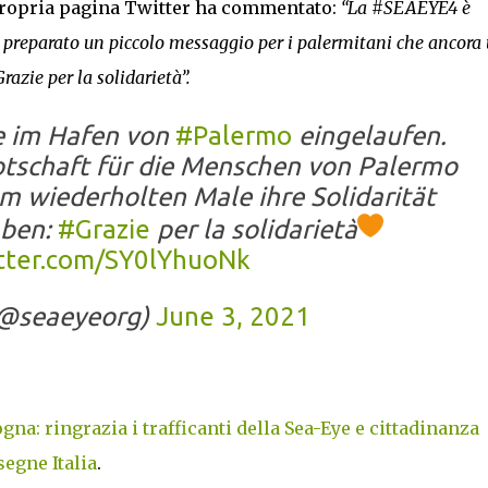
 propria pagina Twitter ha commentato:
“La #SEAEYE4 è
 preparato un piccolo messaggio per i palermitani che ancora
razie per la solidarietà”.
e im Hafen von
#Palermo
eingelaufen.
otschaft für die Menschen von Palermo
um wiederholten Male ihre Solidarität
aben:
#Grazie
per la solidarietà
itter.com/SY0lYhuoNk
(@seaeyeorg)
June 3, 2021
na: ringrazia i trafficanti della Sea-Eye e cittadinanza
egne Italia
.