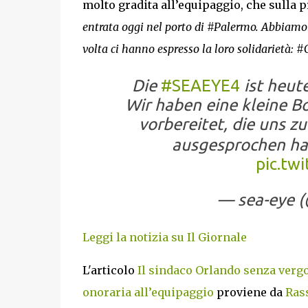
molto gradita all’equipaggio, che sulla
entrata oggi nel porto di #Palermo. Abbiamo
volta ci hanno espresso la loro solidarietà: #G
Die
#SEAEYE4
ist heut
Wir haben eine kleine B
vorbereitet, die uns z
ausgesprochen h
pic.tw
— sea-eye 
Leggi la notizia su Il Giornale
L'articolo
Il sindaco Orlando senza vergog
onoraria all’equipaggio
proviene da
Rass