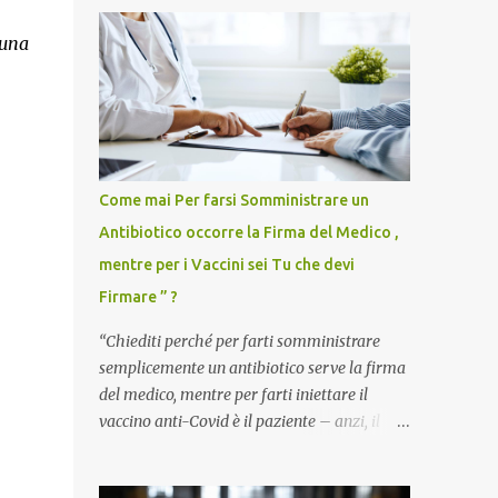
 una
Come mai Per farsi Somministrare un
Antibiotico occorre la Firma del Medico ,
mentre per i Vaccini sei Tu che devi
Firmare ” ?
“Chiediti perché per farti somministrare
semplicemente un antibiotico serve la firma
del medico, mentre per farti iniettare il
vaccino anti-Covid è il paziente – anzi, il
cittadino sano – a dover firmare una
liberatoria di responsabilità. ” È una