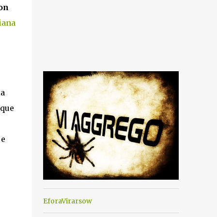
con
iana
la
nque
 e
EforaVirarsow