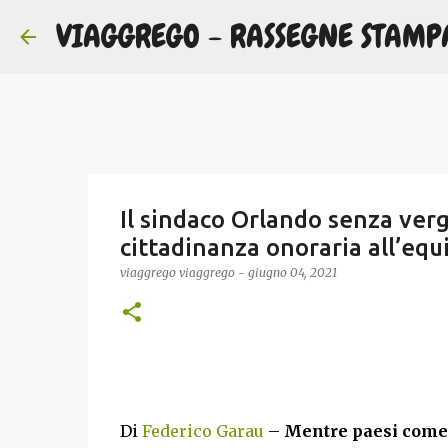
VIAGGREGO - RASSEGNE STAMP
Il sindaco Orlando senza vergo
cittadinanza onoraria all’equ
viaggrego
viaggrego
-
giugno 04, 2021
Di
Federico Garau
–
Mentre paesi come 