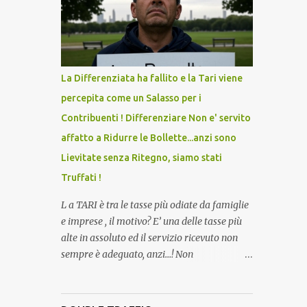
lo scopo della temperatura? Qualcuno a suo
tempo ribattezzo' il Vaccino come: l' Amaro
del Capo, era "spettacolare Ghiacciato, ma
andava bene anche, a Temperatura
Ambiente"! Riproponiamo l'articolo per NON
La Differenziata ha fallito e la Tari viene
Dimenticare!
percepita come un Salasso per i
Contribuenti ! Differenziare Non e' servito
affatto a Ridurre le Bollette...anzi sono
Lievitate senza Ritegno, siamo stati
Truffati !
L a TARI è tra le tasse più odiate da famiglie
e imprese , il motivo? E’ una delle tasse più
alte in assoluto ed il servizio ricevuto non
sempre è adeguato, anzi…! Non
dimentichiamo che per la raccolta
differenziata, facciamo quasi tutto noi
cittadini direttamente a casa, abbiamo