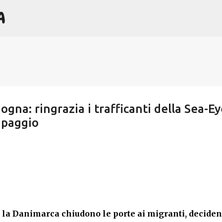
A
Passa ai contenuti principali
gna: ringrazia i trafficanti della Sea-Ey
ipaggio
la Danimarca chiudono le porte ai migranti, decide