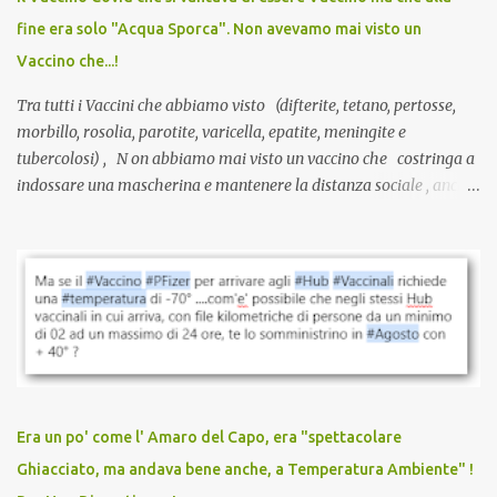
guarite da un’infezione naturale . Ma non serve una visita, non
fine era solo "Acqua Sporca". Non avevamo mai visto un
serve una prescrizione. Non c’è diagnosi. Non c’è presa in carico.
Vaccino che...!
L’unico atto richiesto è una fi...
Tra tutti i Vaccini che abbiamo visto (difterite, tetano, pertosse,
morbillo, rosolia, parotite, varicella, epatite, meningite e
tubercolosi) , N on abbiamo mai visto un vaccino che costringa a
indossare una mascherina e mantenere la distanza sociale , anche
quando eri completamente vaccinato… Non avevamo mai sentito
parlare di un vaccino che diffonda il virus anche dopo la
vaccinazione. Non avevamo mai sentito parlare di ricompense,
sconti, incentivi per vaccinarsi. Non avevamo mai visto
discriminazioni per coloro che non l’hanno fatto. Se non sei stato
vaccinato, nessuno aveva prima cercato di farti sentire una
persona cattiva. Non avevamo mai visto un vaccino che minacci le
relazioni tra familiari, colleghi e amici. Non avevamo mai visto un
vaccino usato per minacciare i mezzi di sussistenza, il lavoro o la
Era un po' come l' Amaro del Capo, era "spettacolare
scuola. Non avevamo mai visto un vaccino che permettesse a un
Ghiacciato, ma andava bene anche, a Temperatura Ambiente" !
dodicenne di ignorare il consenso dei genitori. Dopo tutti i vaccini