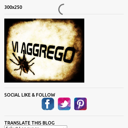
n
300x250
t
i
SOCIAL LIKE & FOLLOW
TRANSLATE THIS BLOG