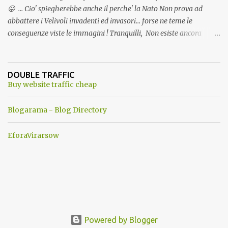
😛 ... Cio' spiegherebbe anche il perche' la Nato Non prova ad
abbattere i Velivoli invadenti ed invasori... forse ne teme le
conseguenze viste le immagini ! Tranquilli, Non esiste ancora
alcuna notizia di un'invasione dello spazio aereo NATO da parte di
un robot chiamato "Goldrake"; questo evento sembra essere
ancora una fantasia Nato o forse una "False Flag", per provocare
DOUBLE TRAFFIC
una guerra mondiale che difficilmente da menti sane, potrebbe
Buy website traffic cheap
scoccare ! !
Blogarama - Blog Directory
EforaVirarsow
Powered by Blogger