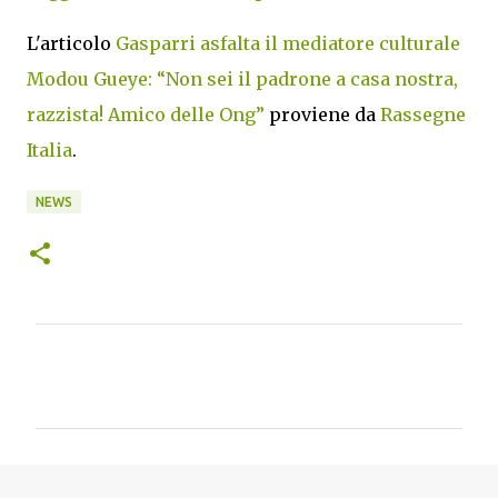
L'articolo
Gasparri asfalta il mediatore culturale
Modou Gueye: “Non sei il padrone a casa nostra,
razzista! Amico delle Ong”
proviene da
Rassegne
Italia
.
NEWS
C
o
m
m
e