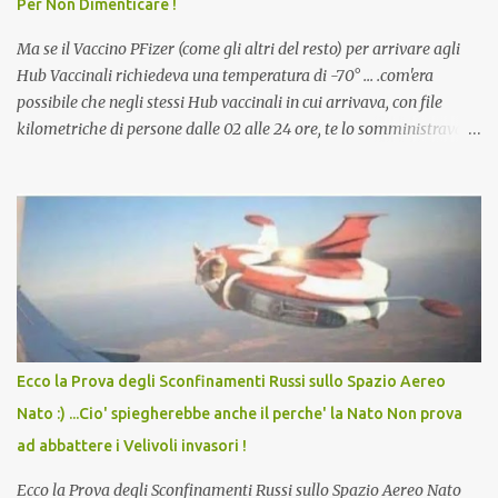
Per Non Dimenticare !
che abbiamo elencato sopra...
Ma se il Vaccino PFizer (come gli altri del resto) per arrivare agli
Hub Vaccinali richiedeva una temperatura di -70° ... .com'era
possibile che negli stessi Hub vaccinali in cui arrivava, con file
kilometriche di persone dalle 02 alle 24 ore, te lo somministravano
in Agosto con + 40° ? Ricordate i Camioncini di Gelati affittati per
lo scopo della temperatura? Qualcuno a suo tempo ribattezzo' il
Vaccino come: l' Amaro del Capo, era "spettacolare Ghiacciato, ma
andava bene anche, a Temperatura Ambiente"! Riproponiamo
l'articolo per NON Dimenticare!
Ecco la Prova degli Sconfinamenti Russi sullo Spazio Aereo
Nato :) ...Cio' spiegherebbe anche il perche' la Nato Non prova
ad abbattere i Velivoli invasori !
Ecco la Prova degli Sconfinamenti Russi sullo Spazio Aereo Nato