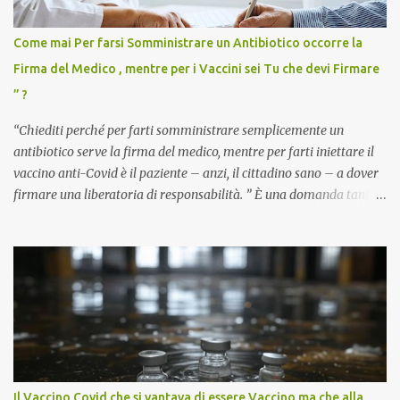
Come mai Per farsi Somministrare un Antibiotico occorre la
Firma del Medico , mentre per i Vaccini sei Tu che devi Firmare
” ?
“Chiediti perché per farti somministrare semplicemente un
antibiotico serve la firma del medico, mentre per farti iniettare il
vaccino anti-Covid è il paziente – anzi, il cittadino sano – a dover
firmare una liberatoria di responsabilità. ” È una domanda tanto
semplice quanto devastante quella posta dal dottor Andrea
Stramezzi, medico, che ha curato migliaia di pazienti durante la
pandemia. Un interrogativo che dovrebbe scuotere chiunque abbia
ancora il coraggio di pensare con la propria testa. Per il vaccino
anti-Covid, un pro-farmaco, con autorizzazione condizionata,
sviluppato in tempi record, con tecnologie mai utilizzate prima su
larga scala, ancora oggetto di studio e di discussione
internazionale serve solo una firma. La tua. Lo si somministra
anche a persone sane, giovani, senza fattori di rischio, spesso già
Il Vaccino Covid che si vantava di essere Vaccino ma che alla