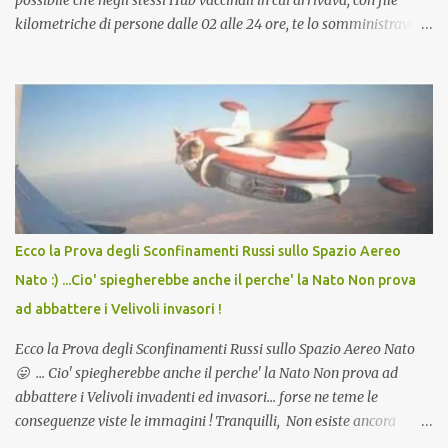
kilometriche di persone dalle 02 alle 24 ore, te lo somministravano
in Agosto con + 40° ? Ricordate i Camioncini di Gelati affittati per
lo scopo della temperatura? Qualcuno a suo tempo ribattezzo' il
Vaccino come: l' Amaro del Capo, era "spettacolare Ghiacciato, ma
andava bene anche, a Temperatura Ambiente"! Riproponiamo
l'articolo per NON Dimenticare!
Ecco la Prova degli Sconfinamenti Russi sullo Spazio Aereo
Nato :) ...Cio' spiegherebbe anche il perche' la Nato Non prova
ad abbattere i Velivoli invasori !
Ecco la Prova degli Sconfinamenti Russi sullo Spazio Aereo Nato
😛 ... Cio' spiegherebbe anche il perche' la Nato Non prova ad
abbattere i Velivoli invadenti ed invasori... forse ne teme le
conseguenze viste le immagini ! Tranquilli, Non esiste ancora
alcuna notizia di un'invasione dello spazio aereo NATO da parte di