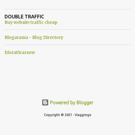
un robot chiamato "Goldrake"; questo evento sembra essere
ancora una fantasia Nato o forse una "False Flag", per provocare
DOUBLE TRAFFIC
una guerra mondiale che difficilmente da menti sane, potrebbe
Buy website traffic cheap
scoccare ! !
Blogarama - Blog Directory
EforaVirarsow
Powered by Blogger
Copyright © 2021 - Viaggrego