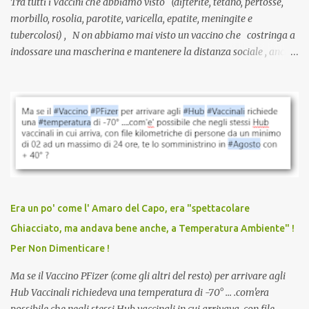
Tra tutti i Vaccini che abbiamo visto (difterite, tetano, pertosse,
morbillo, rosolia, parotite, varicella, epatite, meningite e
tubercolosi) , N on abbiamo mai visto un vaccino che costringa a
indossare una mascherina e mantenere la distanza sociale , anche
quando eri completamente vaccinato… Non avevamo mai sentito
parlare di un vaccino che diffonda il virus anche dopo la
vaccinazione. Non avevamo mai sentito parlare di ricompense,
sconti, incentivi per vaccinarsi. Non avevamo mai visto
discriminazioni per coloro che non l’hanno fatto. Se non sei stato
vaccinato, nessuno aveva prima cercato di farti sentire una
persona cattiva. Non avevamo mai visto un vaccino che minacci le
relazioni tra familiari, colleghi e amici. Non avevamo mai visto un
vaccino usato per minacciare i mezzi di sussistenza, il lavoro o la
Era un po' come l' Amaro del Capo, era "spettacolare
scuola. Non avevamo mai visto un vaccino che permettesse a un
Ghiacciato, ma andava bene anche, a Temperatura Ambiente" !
dodicenne di ignorare il consenso dei genitori. Dopo tutti i vaccini
Per Non Dimenticare !
che abbiamo elencato sopra...
Ma se il Vaccino PFizer (come gli altri del resto) per arrivare agli
Hub Vaccinali richiedeva una temperatura di -70° ... .com'era
possibile che negli stessi Hub vaccinali in cui arrivava, con file