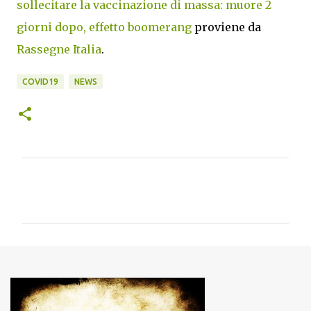
sollecitare la vaccinazione di massa: muore 2
giorni dopo, effetto boomerang
proviene da
Rassegne Italia
.
COVID19
NEWS
C
o
m
m
e
n
t