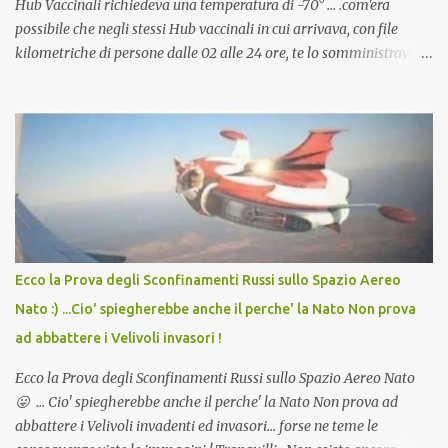
Hub Vaccinali richiedeva una temperatura di -70° ... .com'era
possibile che negli stessi Hub vaccinali in cui arrivava, con file
kilometriche di persone dalle 02 alle 24 ore, te lo somministravano
in Agosto con + 40° ? Ricordate i Camioncini di Gelati affittati per
lo scopo della temperatura? Qualcuno a suo tempo ribattezzo' il
Vaccino come: l' Amaro del Capo, era "spettacolare Ghiacciato, ma
andava bene anche, a Temperatura Ambiente"! Riproponiamo
l'articolo per NON Dimenticare!
Ecco la Prova degli Sconfinamenti Russi sullo Spazio Aereo
Nato :) ...Cio' spiegherebbe anche il perche' la Nato Non prova
ad abbattere i Velivoli invasori !
Ecco la Prova degli Sconfinamenti Russi sullo Spazio Aereo Nato
😛 ... Cio' spiegherebbe anche il perche' la Nato Non prova ad
abbattere i Velivoli invadenti ed invasori... forse ne teme le