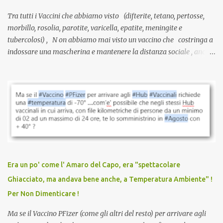
Tra tutti i Vaccini che abbiamo visto (difterite, tetano, pertosse,
morbillo, rosolia, parotite, varicella, epatite, meningite e
tubercolosi) , N on abbiamo mai visto un vaccino che costringa a
indossare una mascherina e mantenere la distanza sociale , anche
quando eri completamente vaccinato… Non avevamo mai sentito
parlare di un vaccino che diffonda il virus anche dopo la
vaccinazione. Non avevamo mai sentito parlare di ricompense,
sconti, incentivi per vaccinarsi. Non avevamo mai visto
discriminazioni per coloro che non l’hanno fatto. Se non sei stato
vaccinato, nessuno aveva prima cercato di farti sentire una
persona cattiva. Non avevamo mai visto un vaccino che minacci le
relazioni tra familiari, colleghi e amici. Non avevamo mai visto un
vaccino usato per minacciare i mezzi di sussistenza, il lavoro o la
Era un po' come l' Amaro del Capo, era "spettacolare
scuola. Non avevamo mai visto un vaccino che permettesse a un
Ghiacciato, ma andava bene anche, a Temperatura Ambiente" !
dodicenne di ignorare il consenso dei genitori. Dopo tutti i vaccini
Per Non Dimenticare !
che abbiamo elencato sopra...
Ma se il Vaccino PFizer (come gli altri del resto) per arrivare agli