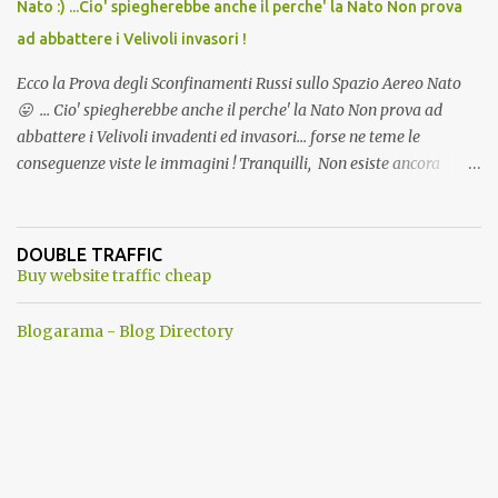
Nato :) ...Cio' spiegherebbe anche il perche' la Nato Non prova
ad abbattere i Velivoli invasori !
Ecco la Prova degli Sconfinamenti Russi sullo Spazio Aereo Nato
😛 ... Cio' spiegherebbe anche il perche' la Nato Non prova ad
abbattere i Velivoli invadenti ed invasori... forse ne teme le
conseguenze viste le immagini ! Tranquilli, Non esiste ancora
alcuna notizia di un'invasione dello spazio aereo NATO da parte di
un robot chiamato "Goldrake"; questo evento sembra essere
ancora una fantasia Nato o forse una "False Flag", per provocare
DOUBLE TRAFFIC
una guerra mondiale che difficilmente da menti sane, potrebbe
Buy website traffic cheap
scoccare ! !
Blogarama - Blog Directory