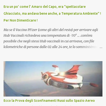
vaccino usato per minacciare i mezzi di sussistenza, il lavoro o la
Era un po' come l' Amaro del Capo, era "spettacolare
scuola. Non avevamo mai visto un vaccino che permettesse a un
Ghiacciato, ma andava bene anche, a Temperatura Ambiente" !
dodicenne di ignorare il consenso dei genitori. Dopo tutti i vaccini
Per Non Dimenticare !
che abbiamo elencato sopra...
Ma se il Vaccino PFizer (come gli altri del resto) per arrivare agli
Hub Vaccinali richiedeva una temperatura di -70° ... .com'era
possibile che negli stessi Hub vaccinali in cui arrivava, con file
kilometriche di persone dalle 02 alle 24 ore, te lo somministravano
in Agosto con + 40° ? Ricordate i Camioncini di Gelati affittati per
lo scopo della temperatura? Qualcuno a suo tempo ribattezzo' il
Vaccino come: l' Amaro del Capo, era "spettacolare Ghiacciato, ma
andava bene anche, a Temperatura Ambiente"! Riproponiamo
l'articolo per NON Dimenticare!
Ecco la Prova degli Sconfinamenti Russi sullo Spazio Aereo