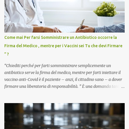
Come mai Per farsi Somministrare un Antibiotico occorre la
Firma del Medico , mentre per i Vaccini sei Tu che devi Firmare
” ?
“Chiediti perché per farti somministrare semplicemente un
antibiotico serve la firma del medico, mentre per farti iniettare il
vaccino anti-Covid è il paziente – anzi, il cittadino sano – a dover
firmare una liberatoria di responsabilità. ” È una domanda tanto
semplice quanto devastante quella posta dal dottor Andrea
Stramezzi, medico, che ha curato migliaia di pazienti durante la
pandemia. Un interrogativo che dovrebbe scuotere chiunque abbia
ancora il coraggio di pensare con la propria testa. Per il vaccino
anti-Covid, un pro-farmaco, con autorizzazione condizionata,
sviluppato in tempi record, con tecnologie mai utilizzate prima su