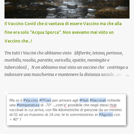
larga scala, ancora oggetto di studio e di discussione
internazionale serve solo una firma. La tua. Lo si somministra
anche a persone sane, giovani, senza fattori di rischio, spesso già
Il Vaccino Covid che si vantava di essere Vaccino ma che alla
guarite da un’infezione naturale . Ma non serve una visita, non
fine era solo "Acqua Sporca". Non avevamo mai visto un
serve una prescrizione. Non c’è diagnosi. Non c’è presa in carico.
Vaccino che...!
L’unico atto richiesto è una fi...
Tra tutti i Vaccini che abbiamo visto (difterite, tetano, pertosse,
morbillo, rosolia, parotite, varicella, epatite, meningite e
tubercolosi) , N on abbiamo mai visto un vaccino che costringa a
indossare una mascherina e mantenere la distanza sociale , anche
quando eri completamente vaccinato… Non avevamo mai sentito
parlare di un vaccino che diffonda il virus anche dopo la
vaccinazione. Non avevamo mai sentito parlare di ricompense,
sconti, incentivi per vaccinarsi. Non avevamo mai visto
discriminazioni per coloro che non l’hanno fatto. Se non sei stato
vaccinato, nessuno aveva prima cercato di farti sentire una
persona cattiva. Non avevamo mai visto un vaccino che minacci le
relazioni tra familiari, colleghi e amici. Non avevamo mai visto un