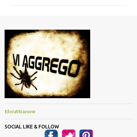
m
m
e
n
t
i
EforaVirarsow
SOCIAL LIKE & FOLLOW