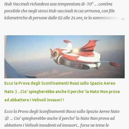
Hub Vaccinali richiedeva una temperatura di -70° ... .com'era
possibile che negli stessi Hub vaccinali in cui arrivava, con file
kilometriche di persone dalle 02 alle 24 ore, te lo somministravano
in Agosto con + 40° ? Ricordate i Camioncini di Gelati affittati per
lo scopo della temperatura? Qualcuno a suo tempo ribattezzo' il
Vaccino come: l' Amaro del Capo, era "spettacolare Ghiacciato, ma
andava bene anche, a Temperatura Ambiente"! Riproponiamo
l'articolo per NON Dimenticare!
Ecco la Prova degli Sconfinamenti Russi sullo Spazio Aereo
Nato :) ...Cio' spiegherebbe anche il perche' la Nato Non prova
ad abbattere i Velivoli invasori !
Ecco la Prova degli Sconfinamenti Russi sullo Spazio Aereo Nato
😛 ... Cio' spiegherebbe anche il perche' la Nato Non prova ad
abbattere i Velivoli invadenti ed invasori... forse ne teme le