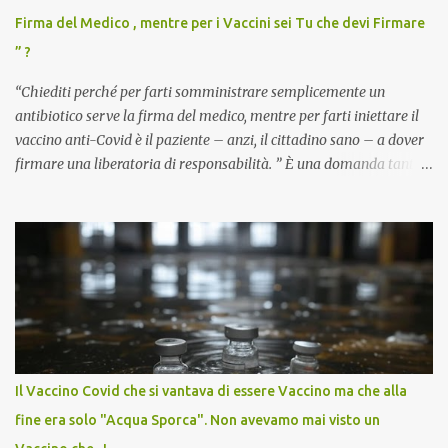
Firma del Medico , mentre per i Vaccini sei Tu che devi Firmare
” ?
“Chiediti perché per farti somministrare semplicemente un
antibiotico serve la firma del medico, mentre per farti iniettare il
vaccino anti-Covid è il paziente – anzi, il cittadino sano – a dover
firmare una liberatoria di responsabilità. ” È una domanda tanto
semplice quanto devastante quella posta dal dottor Andrea
Stramezzi, medico, che ha curato migliaia di pazienti durante la
pandemia. Un interrogativo che dovrebbe scuotere chiunque abbia
ancora il coraggio di pensare con la propria testa. Per il vaccino
anti-Covid, un pro-farmaco, con autorizzazione condizionata,
sviluppato in tempi record, con tecnologie mai utilizzate prima su
larga scala, ancora oggetto di studio e di discussione
internazionale serve solo una firma. La tua. Lo si somministra
anche a persone sane, giovani, senza fattori di rischio, spesso già
Il Vaccino Covid che si vantava di essere Vaccino ma che alla
guarite da un’infezione naturale . Ma non serve una visita, non
fine era solo "Acqua Sporca". Non avevamo mai visto un
serve una prescrizione. Non c’è diagnosi. Non c’è presa in carico.