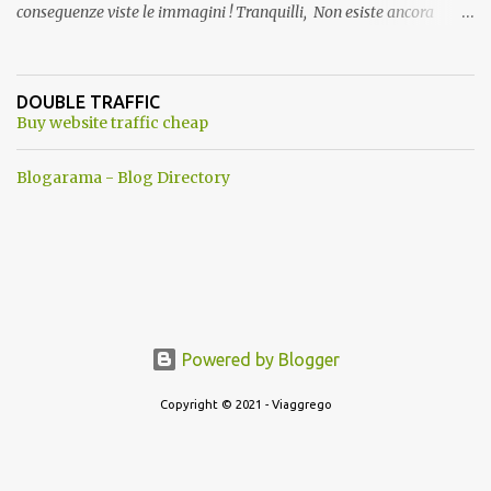
conseguenze viste le immagini ! Tranquilli, Non esiste ancora
alcuna notizia di un'invasione dello spazio aereo NATO da parte di
un robot chiamato "Goldrake"; questo evento sembra essere
ancora una fantasia Nato o forse una "False Flag", per provocare
DOUBLE TRAFFIC
una guerra mondiale che difficilmente da menti sane, potrebbe
Buy website traffic cheap
scoccare ! !
Blogarama - Blog Directory
Powered by Blogger
Copyright © 2021 - Viaggrego