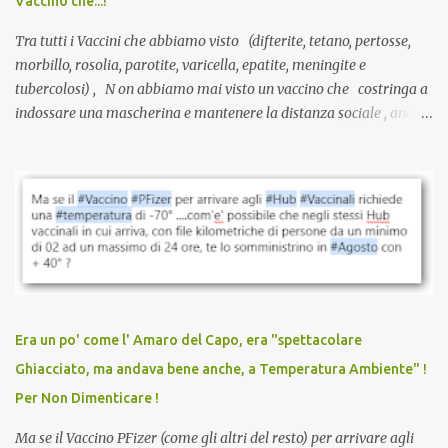
Vaccino che...!
L’unico atto richiesto è una fi...
Tra tutti i Vaccini che abbiamo visto (difterite, tetano, pertosse,
morbillo, rosolia, parotite, varicella, epatite, meningite e
tubercolosi) , N on abbiamo mai visto un vaccino che costringa a
indossare una mascherina e mantenere la distanza sociale , anche
quando eri completamente vaccinato… Non avevamo mai sentito
parlare di un vaccino che diffonda il virus anche dopo la
vaccinazione. Non avevamo mai sentito parlare di ricompense,
sconti, incentivi per vaccinarsi. Non avevamo mai visto
discriminazioni per coloro che non l’hanno fatto. Se non sei stato
vaccinato, nessuno aveva prima cercato di farti sentire una
persona cattiva. Non avevamo mai visto un vaccino che minacci le
relazioni tra familiari, colleghi e amici. Non avevamo mai visto un
vaccino usato per minacciare i mezzi di sussistenza, il lavoro o la
Era un po' come l' Amaro del Capo, era "spettacolare
scuola. Non avevamo mai visto un vaccino che permettesse a un
Ghiacciato, ma andava bene anche, a Temperatura Ambiente" !
dodicenne di ignorare il consenso dei genitori. Dopo tutti i vaccini
Per Non Dimenticare !
che abbiamo elencato sopra...
Ma se il Vaccino PFizer (come gli altri del resto) per arrivare agli