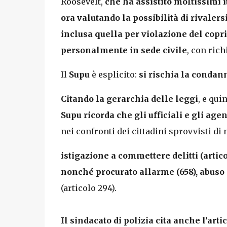
Roosevelt,
che ha assistito moltissimi i
ora valutando la possibilità di rivalers
inclusa quella per violazione del copr
personalmente in sede civile
, con rich
Il
Supu
è esplicito:
si rischia la condann
Citando la gerarchia delle leggi
, e qui
Supu ricorda che gli ufficiali e gli age
nei confronti dei cittadini sprovvisti di
istigazione a commettere delitti (artico
nonché procurato allarme (658), abuso d
(articolo 294).
Il sindacato di polizia cita anche l’arti