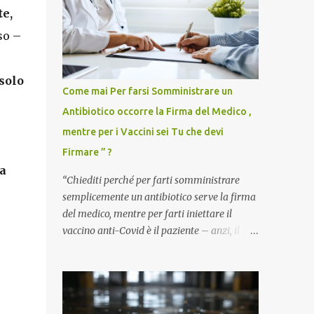
te,
so –
solo
Come mai Per farsi Somministrare un
Antibiotico occorre la Firma del Medico ,
mentre per i Vaccini sei Tu che devi
Firmare ” ?
ra
“Chiediti perché per farti somministrare
semplicemente un antibiotico serve la firma
del medico, mentre per farti iniettare il
vaccino anti-Covid è il paziente – anzi, il
cittadino sano – a dover firmare una
liberatoria di responsabilità. ” È una
domanda tanto semplice quanto devastante
quella posta dal dottor Andrea Stramezzi,