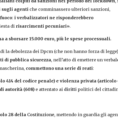
taliani colpiti da sanzioni nel periodo del lockdown
,
i sugli agenti
che comminassero ulteriori sanzioni,
ifuoco
:
i verbalizzatori ne risponderebbero
iesta di
risarcimenti pecuniari»
.
a a sborsare 15.000 euro, più le spese processuali.
ndi la debolezza dei Dpcm (che non hanno forza di legge
nti di pubblica sicurezza
, nell’atto di emettere un verbal
mascherina,
commettono una serie di reati
:
lo 414 del codice penale) e violenza privata (articolo 
i autorità (608)
e attentato ai
diritti
politici del cittadi
colo 28 della
C
ostituzione
, mettendo in guardia gli agen