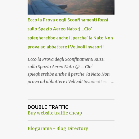
del Capo, era "spettacolare Ghiacciato, ma
andava bene anche, a Temperatura
Ambiente"! Riproponiamo l'articolo per NON
Ecco la Prova degli Sconfinamenti Russi
Dimenticare!
sullo Spazio Aereo Nato :) ...Cio'
spiegherebbe anche il perche' la Nato Non
prova ad abbattere i Velivoli invasori !
Ecco la Prova degli Sconfinamenti Russi
sullo Spazio Aereo Nato 😛 ... Cio'
spiegherebbe anche il perche' la Nato Non
prova ad abbattere i Velivoli invadenti ed
invasori... forse ne teme le conseguenze viste
le immagini ! Tranquilli, Non esiste ancora
alcuna notizia di un'invasione dello spazio
DOUBLE TRAFFIC
aereo NATO da parte di un robot chiamato
Buy website traffic cheap
"Goldrake"; questo evento sembra essere
ancora una fantasia Nato o forse una "False
Blogarama - Blog Directory
Flag", per provocare una guerra mondiale