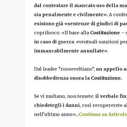
dal contestare il mancato uso della ma
sia penalmente e civilmente».
A confer
esistono già «sentenze di giudici di pa
coprifuoco: «Il base alla
Costituzione
– 
in caso di
g
uerra
: eventuali sanzioni pe
immancabilmente annullate»
.
Dal leader “rooseveltiano”,
un appello ac
disobbedienza onora la
Costituzione
.
Se vi multano, non temete:
il verbale fin
chiedetegli i danni
, così recupererete a
nell’ultimo
anno»...
Continua su Articolo