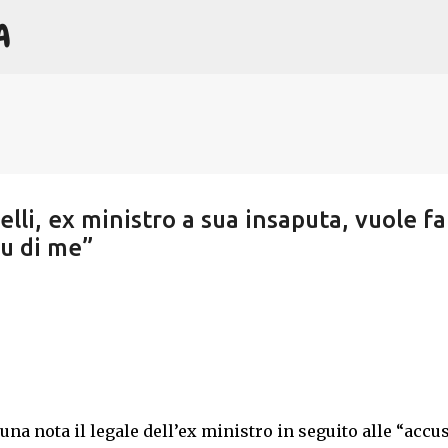
A
Passa ai contenuti principali
lli, ex ministro a sua insaputa, vuole fa
su di me”
na nota il legale dell’ex ministro in seguito alle “accu