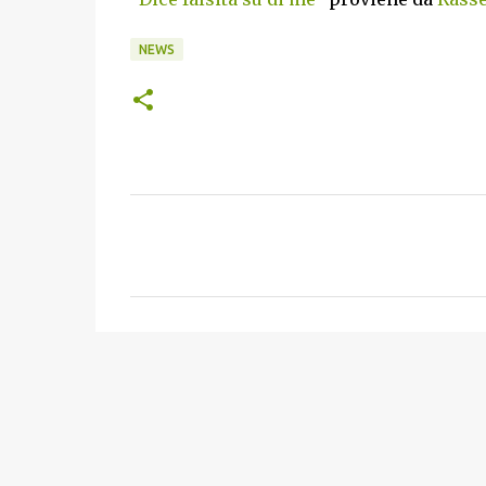
NEWS
C
o
m
m
e
n
t
i