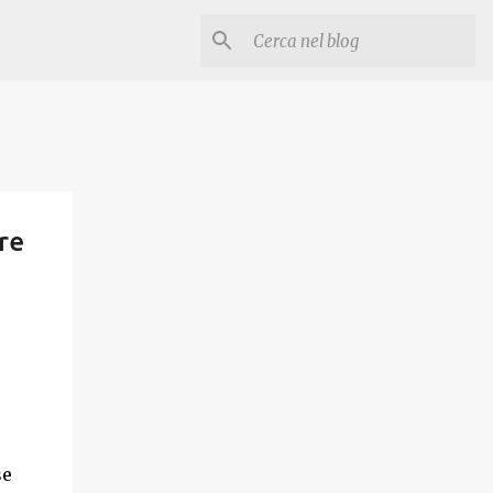
re
se