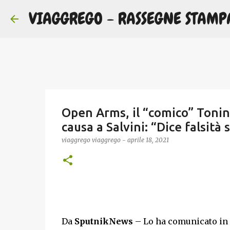
VIAGGREGO - RASSEGNE STAMP
Open Arms, il “comico” Tonine
causa a Salvini: “Dice falsità 
viaggrego
viaggrego
-
aprile 18, 2021
Da
SputnikNews
– Lo ha comunicato in u