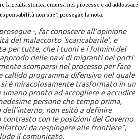
re la realtà storica emersa nel processo e ad addossare
esponsabilità non sue”, prosegue la nota.
 prosegue -, far conoscere all’opinione
tà del malaccorto ‘scaricabarile’, e
 per tutte, che i tuoni e i fulmini del
’approdo delle navi di migranti nei porti
amente scomparsi nel processo per fare
 e callido programma difensivo nel quale
i si è miracolosamente trasformato in un
e umano pronto ad accogliere e accudire
le medesime persone che tempo prima,
dell’interno, non esitò a definire
 contrasto con le posizioni del Governo
lfattori da respingere alle frontiere”,
lude il comunicato.