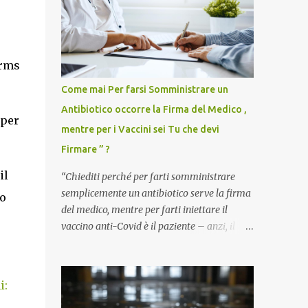
Arms
Come mai Per farsi Somministrare un
Antibiotico occorre la Firma del Medico ,
 per
mentre per i Vaccini sei Tu che devi
Firmare ” ?
il
“Chiediti perché per farti somministrare
semplicemente un antibiotico serve la firma
do
del medico, mentre per farti iniettare il
vaccino anti-Covid è il paziente – anzi, il
cittadino sano – a dover firmare una
liberatoria di responsabilità. ” È una
domanda tanto semplice quanto devastante
i:
quella posta dal dottor Andrea Stramezzi,