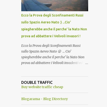
del Capo, era "spettacolare Ghiacciato, ma
andava bene anche, a Temperatura
Ambiente"! Riproponiamo l'articolo per NON
Ecco la Prova degli Sconfinamenti Russi
Dimenticare!
sullo Spazio Aereo Nato :) ...Cio'
spiegherebbe anche il perche' la Nato Non
prova ad abbattere i Velivoli invasori !
Ecco la Prova degli Sconfinamenti Russi
sullo Spazio Aereo Nato 😛 ... Cio'
spiegherebbe anche il perche' la Nato Non
prova ad abbattere i Velivoli invadenti ed
invasori... forse ne teme le conseguenze viste
le immagini ! Tranquilli, Non esiste ancora
alcuna notizia di un'invasione dello spazio
DOUBLE TRAFFIC
aereo NATO da parte di un robot chiamato
Buy website traffic cheap
"Goldrake"; questo evento sembra essere
ancora una fantasia Nato o forse una "False
Blogarama - Blog Directory
Flag", per provocare una guerra mondiale