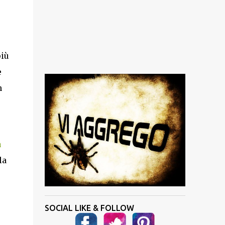
più
e
n
a
la
SOCIAL LIKE & FOLLOW