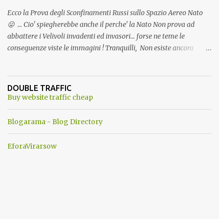
Ecco la Prova degli Sconfinamenti Russi sullo Spazio Aereo Nato
😛 ... Cio' spiegherebbe anche il perche' la Nato Non prova ad
abbattere i Velivoli invadenti ed invasori... forse ne teme le
conseguenze viste le immagini ! Tranquilli, Non esiste ancora
alcuna notizia di un'invasione dello spazio aereo NATO da parte di
un robot chiamato "Goldrake"; questo evento sembra essere
ancora una fantasia Nato o forse una "False Flag", per provocare
DOUBLE TRAFFIC
una guerra mondiale che difficilmente da menti sane, potrebbe
Buy website traffic cheap
scoccare ! !
Blogarama - Blog Directory
EforaVirarsow