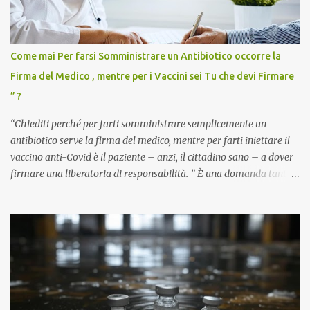
Come mai Per farsi Somministrare un Antibiotico occorre la
Firma del Medico , mentre per i Vaccini sei Tu che devi Firmare
” ?
“Chiediti perché per farti somministrare semplicemente un
antibiotico serve la firma del medico, mentre per farti iniettare il
vaccino anti-Covid è il paziente – anzi, il cittadino sano – a dover
firmare una liberatoria di responsabilità. ” È una domanda tanto
semplice quanto devastante quella posta dal dottor Andrea
Stramezzi, medico, che ha curato migliaia di pazienti durante la
pandemia. Un interrogativo che dovrebbe scuotere chiunque abbia
ancora il coraggio di pensare con la propria testa. Per il vaccino
anti-Covid, un pro-farmaco, con autorizzazione condizionata,
sviluppato in tempi record, con tecnologie mai utilizzate prima su
larga scala, ancora oggetto di studio e di discussione
internazionale serve solo una firma. La tua. Lo si somministra