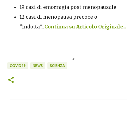
19 casi di emorragia post-menopausale
12 casi di menopausa precoce o
“indotta”...
Continua su Articolo Originale...
COVID19
NEWS
SCIENZA
C
o
m
m