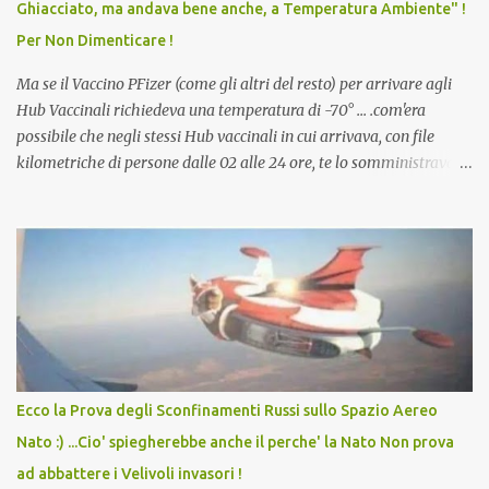
Ghiacciato, ma andava bene anche, a Temperatura Ambiente" !
dodicenne di ignorare il consenso dei genitori. Dopo tutti i vaccini
Per Non Dimenticare !
che abbiamo elencato sopra...
Ma se il Vaccino PFizer (come gli altri del resto) per arrivare agli
Hub Vaccinali richiedeva una temperatura di -70° ... .com'era
possibile che negli stessi Hub vaccinali in cui arrivava, con file
kilometriche di persone dalle 02 alle 24 ore, te lo somministravano
in Agosto con + 40° ? Ricordate i Camioncini di Gelati affittati per
lo scopo della temperatura? Qualcuno a suo tempo ribattezzo' il
Vaccino come: l' Amaro del Capo, era "spettacolare Ghiacciato, ma
andava bene anche, a Temperatura Ambiente"! Riproponiamo
l'articolo per NON Dimenticare!
Ecco la Prova degli Sconfinamenti Russi sullo Spazio Aereo
Nato :) ...Cio' spiegherebbe anche il perche' la Nato Non prova
ad abbattere i Velivoli invasori !