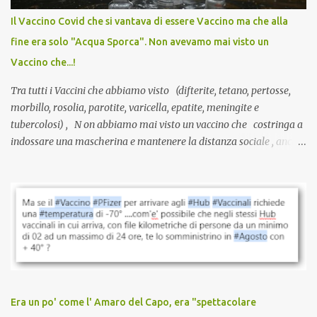
anche a persone sane, giovani, senza fattori di rischio, spesso già
Il Vaccino Covid che si vantava di essere Vaccino ma che alla
guarite da un’infezione naturale . Ma non serve una visita, non
fine era solo "Acqua Sporca". Non avevamo mai visto un
serve una prescrizione. Non c’è diagnosi. Non c’è presa in carico.
Vaccino che...!
L’unico atto richiesto è una fi...
Tra tutti i Vaccini che abbiamo visto (difterite, tetano, pertosse,
morbillo, rosolia, parotite, varicella, epatite, meningite e
tubercolosi) , N on abbiamo mai visto un vaccino che costringa a
indossare una mascherina e mantenere la distanza sociale , anche
quando eri completamente vaccinato… Non avevamo mai sentito
parlare di un vaccino che diffonda il virus anche dopo la
vaccinazione. Non avevamo mai sentito parlare di ricompense,
sconti, incentivi per vaccinarsi. Non avevamo mai visto
discriminazioni per coloro che non l’hanno fatto. Se non sei stato
vaccinato, nessuno aveva prima cercato di farti sentire una
persona cattiva. Non avevamo mai visto un vaccino che minacci le
relazioni tra familiari, colleghi e amici. Non avevamo mai visto un
vaccino usato per minacciare i mezzi di sussistenza, il lavoro o la
Era un po' come l' Amaro del Capo, era "spettacolare
scuola. Non avevamo mai visto un vaccino che permettesse a un