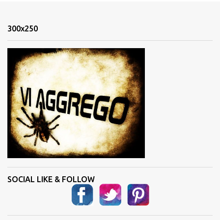
e
n
300x250
t
i
SOCIAL LIKE & FOLLOW