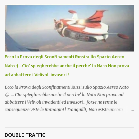
lo scopo della temperatura? Qualcuno a suo tempo ribattezzo' il
Vaccino come: l' Amaro del Capo, era "spettacolare Ghiacciato, ma
andava bene anche, a Temperatura Ambiente"! Riproponiamo
l'articolo per NON Dimenticare!
Ecco la Prova degli Sconfinamenti Russi sullo Spazio Aereo
Nato :) ...Cio' spiegherebbe anche il perche' la Nato Non prova
ad abbattere i Velivoli invasori !
Ecco la Prova degli Sconfinamenti Russi sullo Spazio Aereo Nato
😛 ... Cio' spiegherebbe anche il perche' la Nato Non prova ad
abbattere i Velivoli invadenti ed invasori... forse ne teme le
conseguenze viste le immagini ! Tranquilli, Non esiste ancora
alcuna notizia di un'invasione dello spazio aereo NATO da parte di
un robot chiamato "Goldrake"; questo evento sembra essere
ancora una fantasia Nato o forse una "False Flag", per provocare
DOUBLE TRAFFIC