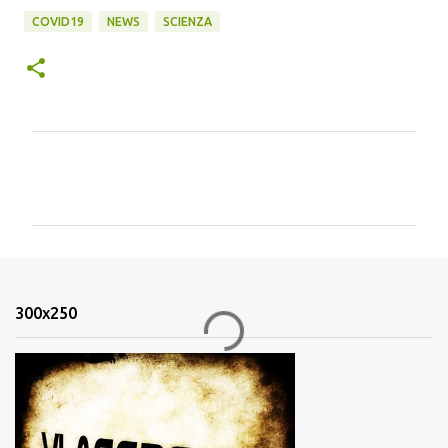
COVID19
NEWS
SCIENZA
C
o
m
m
e
n
300x250
t
i