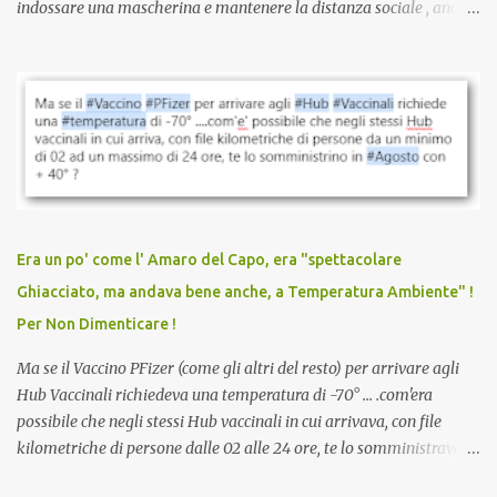
indossare una mascherina e mantenere la distanza sociale , anche
quando eri completamente vaccinato… Non avevamo mai sentito
parlare di un vaccino che diffonda il virus anche dopo la
vaccinazione. Non avevamo mai sentito parlare di ricompense,
sconti, incentivi per vaccinarsi. Non avevamo mai visto
discriminazioni per coloro che non l’hanno fatto. Se non sei stato
vaccinato, nessuno aveva prima cercato di farti sentire una
persona cattiva. Non avevamo mai visto un vaccino che minacci le
relazioni tra familiari, colleghi e amici. Non avevamo mai visto un
vaccino usato per minacciare i mezzi di sussistenza, il lavoro o la
Era un po' come l' Amaro del Capo, era "spettacolare
scuola. Non avevamo mai visto un vaccino che permettesse a un
Ghiacciato, ma andava bene anche, a Temperatura Ambiente" !
dodicenne di ignorare il consenso dei genitori. Dopo tutti i vaccini
Per Non Dimenticare !
che abbiamo elencato sopra...
Ma se il Vaccino PFizer (come gli altri del resto) per arrivare agli
Hub Vaccinali richiedeva una temperatura di -70° ... .com'era
possibile che negli stessi Hub vaccinali in cui arrivava, con file
kilometriche di persone dalle 02 alle 24 ore, te lo somministravano
in Agosto con + 40° ? Ricordate i Camioncini di Gelati affittati per