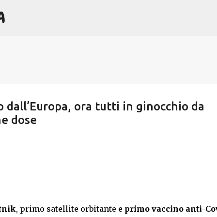
A
Passa ai contenuti principali
 dall’Europa, ora tutti in ginocchio da
he dose
tnik
, primo satellite orbitante e
primo vaccino anti-Co