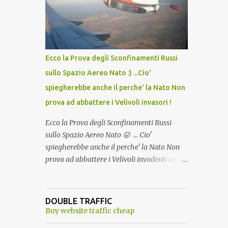
lo scopo della temperatura? Qualcuno a suo
tempo ribattezzo' il Vaccino come: l' Amaro
del Capo, era "spettacolare Ghiacciato, ma
andava bene anche, a Temperatura
Ambiente"! Riproponiamo l'articolo per NON
Ecco la Prova degli Sconfinamenti Russi
Dimenticare!
sullo Spazio Aereo Nato :) ...Cio'
spiegherebbe anche il perche' la Nato Non
prova ad abbattere i Velivoli invasori !
Ecco la Prova degli Sconfinamenti Russi
sullo Spazio Aereo Nato 😛 ... Cio'
spiegherebbe anche il perche' la Nato Non
prova ad abbattere i Velivoli invadenti ed
invasori... forse ne teme le conseguenze viste
le immagini ! Tranquilli, Non esiste ancora
alcuna notizia di un'invasione dello spazio
DOUBLE TRAFFIC
aereo NATO da parte di un robot chiamato
Buy website traffic cheap
"Goldrake"; questo evento sembra essere