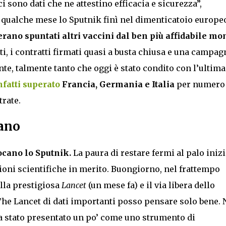
ci sono dati che ne attestino efficacia e sicurezza”,
 qualche mese lo Sputnik finì nel dimenticatoio europe
rano spuntati altri vaccini dal ben più affidabile mo
ti, i contratti firmati quasi a busta chiusa e una campag
te, talmente tanto che oggi è stato condito con l’ultima
nfatti superato
Francia, Germania e Italia
per numero 
rate.
cano
ocano lo Sputnik.
La paura di restare fermi al palo inizi
zioni scientifiche in merito. Buongiorno, nel frattempo
alla prestigiosa
Lancet
(un mese fa) e il via libera dello
The Lancet di dati importanti posso pensare solo bene.
a stato presentato un po’ come uno strumento di