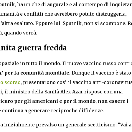
utnik, ha un che di augurale e al contempo di inquietan
umanità e conflitti che avrebbero potuto distruggerla,
l’altra esaltato. Eppure lui, Sputnik, non si scompone. R
rà, quando vorrà.
inita guerra fredda
spaziale in tutto il mondo. Il nuovo vaccino russo contro
’ per la comunità mondiale
. Dunque il vaccino è stato
to scorso
, presentarono così il vaccino anti-coronavirus
iti, il ministro della Sanità Alex Azar rispose con una
sicuro per gli americani e per il mondo, non essere i
 continua a generare reciproche diffidenze.
ha inizialmente prevalso un generale scetticismo. “Vai a