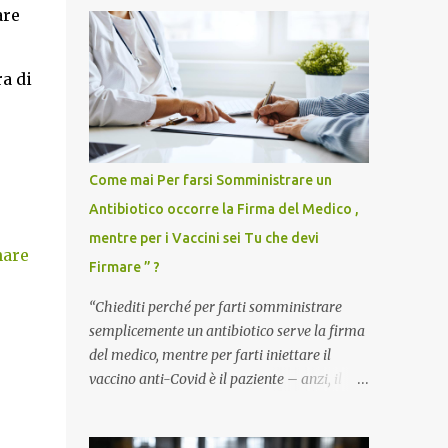
are
a di
Come mai Per farsi Somministrare un
Antibiotico occorre la Firma del Medico ,
mentre per i Vaccini sei Tu che devi
nare
Firmare ” ?
“Chiediti perché per farti somministrare
semplicemente un antibiotico serve la firma
del medico, mentre per farti iniettare il
vaccino anti-Covid è il paziente – anzi, il
cittadino sano – a dover firmare una
liberatoria di responsabilità. ” È una