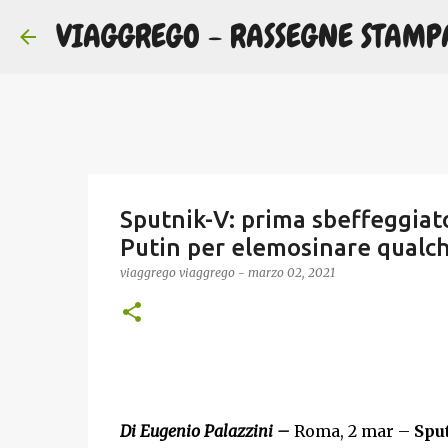
VIAGGREGO - RASSEGNE STAMP
Sputnik-V: prima sbeffeggiato
Putin per elemosinare qualc
viaggrego
viaggrego
-
marzo 02, 2021
Di Eugenio Palazzini –
Roma, 2 mar –
Spu