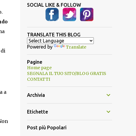
SOCIAL LIKE & FOLLOW
o.
ndo
na
TRANSLATE THIS BLOG
Powered by
Translate
di
Pagine
Home page
SEGNALA IL TUO SITO/BLOG GRATIS
CONTATTI
a a
Archivia
Etichette
 Non
Post più Popolari