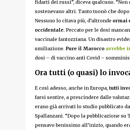
fidarti dei russi”, diceva qualcuno. “Non 
sostenevano altri. Tanto tuonò che dopo
Nessuno lo citava più, d’altronde
ormai e
occidentale
. Peccato per le dosi mancan
vaccinale fantozziana. Un disastro eviden
umiliazione.
Pure il Marocco
avrebbe i
dosi – di vaccino anti Covid – somminist
Ora tutti (o quasi) lo invo
E così adesso, anche in Europa,
tutti inv
farsi sentire, a prescindere dalle valuta
erano già arrivati lo studio pubblicato d
Spallanzani. “Dopo la pubblicazione su 
pensavo benissimo all’inizio, quando er