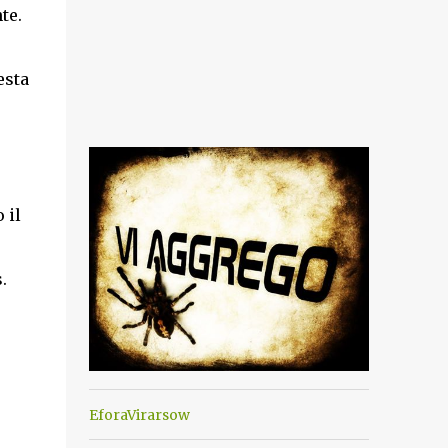
te.
esta
 il
.
EforaVirarsow