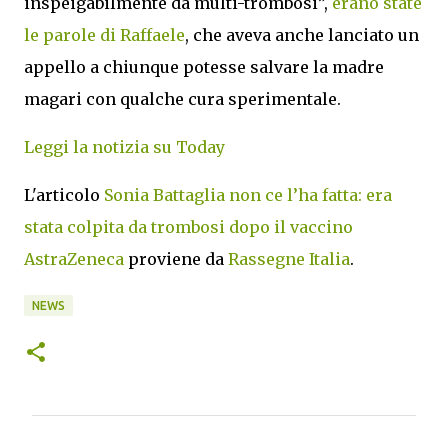
inspeigabilmente da multi-trombosi”,
erano state
le parole di Raffaele
, che aveva anche lanciato un
appello a chiunque potesse salvare la madre
magari con qualche cura sperimentale.
Leggi la notizia su Today
L'articolo
Sonia Battaglia non ce l’ha fatta: era
stata colpita da trombosi dopo il vaccino
AstraZeneca
proviene da
Rassegne Italia
.
NEWS
C