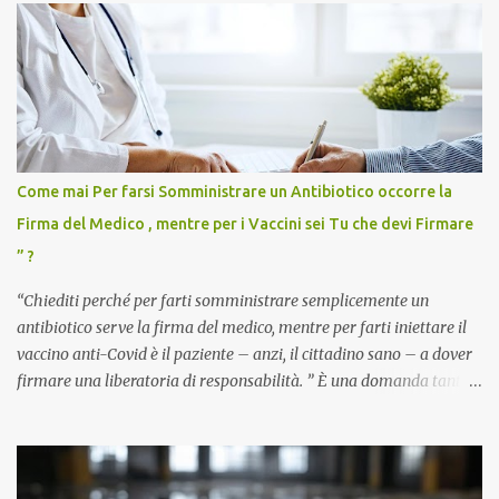
Come mai Per farsi Somministrare un Antibiotico occorre la
Firma del Medico , mentre per i Vaccini sei Tu che devi Firmare
” ?
“Chiediti perché per farti somministrare semplicemente un
antibiotico serve la firma del medico, mentre per farti iniettare il
vaccino anti-Covid è il paziente – anzi, il cittadino sano – a dover
firmare una liberatoria di responsabilità. ” È una domanda tanto
semplice quanto devastante quella posta dal dottor Andrea
Stramezzi, medico, che ha curato migliaia di pazienti durante la
pandemia. Un interrogativo che dovrebbe scuotere chiunque abbia
ancora il coraggio di pensare con la propria testa. Per il vaccino