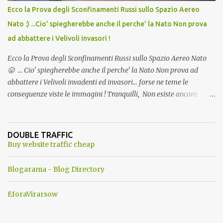
Ecco la Prova degli Sconfinamenti Russi sullo Spazio Aereo
Nato :) ...Cio' spiegherebbe anche il perche' la Nato Non prova
ad abbattere i Velivoli invasori !
Ecco la Prova degli Sconfinamenti Russi sullo Spazio Aereo Nato
😛 ... Cio' spiegherebbe anche il perche' la Nato Non prova ad
abbattere i Velivoli invadenti ed invasori... forse ne teme le
conseguenze viste le immagini ! Tranquilli, Non esiste ancora
alcuna notizia di un'invasione dello spazio aereo NATO da parte di
un robot chiamato "Goldrake"; questo evento sembra essere
ancora una fantasia Nato o forse una "False Flag", per provocare
DOUBLE TRAFFIC
una guerra mondiale che difficilmente da menti sane, potrebbe
Buy website traffic cheap
scoccare ! !
Blogarama - Blog Directory
EforaVirarsow