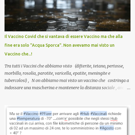
anti-Covid, un pro-farmaco, con autorizzazione condizionata,
sviluppato in tempi record, con tecnologie mai utilizzate prima su
larga scala, ancora oggetto di studio e di discussione
internazionale serve solo una firma. La tua. Lo si somministra
anche a persone sane, giovani, senza fattori di rischio, spesso già
Il Vaccino Covid che si vantava di essere Vaccino ma che alla
guarite da un’infezione naturale . Ma non serve una visita, non
fine era solo "Acqua Sporca". Non avevamo mai visto un
serve una prescrizione. Non c’è diagnosi. Non c’è presa in carico.
Vaccino che...!
L’unico atto richiesto è una fi...
Tra tutti i Vaccini che abbiamo visto (difterite, tetano, pertosse,
morbillo, rosolia, parotite, varicella, epatite, meningite e
tubercolosi) , N on abbiamo mai visto un vaccino che costringa a
indossare una mascherina e mantenere la distanza sociale , anche
quando eri completamente vaccinato… Non avevamo mai sentito
parlare di un vaccino che diffonda il virus anche dopo la
vaccinazione. Non avevamo mai sentito parlare di ricompense,
sconti, incentivi per vaccinarsi. Non avevamo mai visto
discriminazioni per coloro che non l’hanno fatto. Se non sei stato
vaccinato, nessuno aveva prima cercato di farti sentire una