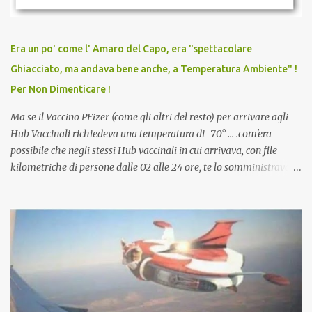
persona cattiva. Non avevamo mai visto un vaccino che minacci le
relazioni tra familiari, colleghi e amici. Non avevamo mai visto un
vaccino usato per minacciare i mezzi di sussistenza, il lavoro o la
Era un po' come l' Amaro del Capo, era "spettacolare
scuola. Non avevamo mai visto un vaccino che permettesse a un
Ghiacciato, ma andava bene anche, a Temperatura Ambiente" !
dodicenne di ignorare il consenso dei genitori. Dopo tutti i vaccini
Per Non Dimenticare !
che abbiamo elencato sopra...
Ma se il Vaccino PFizer (come gli altri del resto) per arrivare agli
Hub Vaccinali richiedeva una temperatura di -70° ... .com'era
possibile che negli stessi Hub vaccinali in cui arrivava, con file
kilometriche di persone dalle 02 alle 24 ore, te lo somministravano
in Agosto con + 40° ? Ricordate i Camioncini di Gelati affittati per
lo scopo della temperatura? Qualcuno a suo tempo ribattezzo' il
Vaccino come: l' Amaro del Capo, era "spettacolare Ghiacciato, ma
andava bene anche, a Temperatura Ambiente"! Riproponiamo
l'articolo per NON Dimenticare!