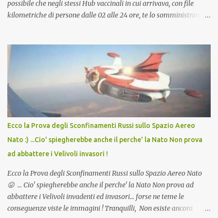
possibile che negli stessi Hub vaccinali in cui arrivava, con file
kilometriche di persone dalle 02 alle 24 ore, te lo somministravano
in Agosto con + 40° ? Ricordate i Camioncini di Gelati affittati per
lo scopo della temperatura? Qualcuno a suo tempo ribattezzo' il
Vaccino come: l' Amaro del Capo, era "spettacolare Ghiacciato, ma
andava bene anche, a Temperatura Ambiente"! Riproponiamo
l'articolo per NON Dimenticare!
Ecco la Prova degli Sconfinamenti Russi sullo Spazio Aereo
Nato :) ...Cio' spiegherebbe anche il perche' la Nato Non prova
ad abbattere i Velivoli invasori !
Ecco la Prova degli Sconfinamenti Russi sullo Spazio Aereo Nato
😛 ... Cio' spiegherebbe anche il perche' la Nato Non prova ad
abbattere i Velivoli invadenti ed invasori... forse ne teme le
conseguenze viste le immagini ! Tranquilli, Non esiste ancora