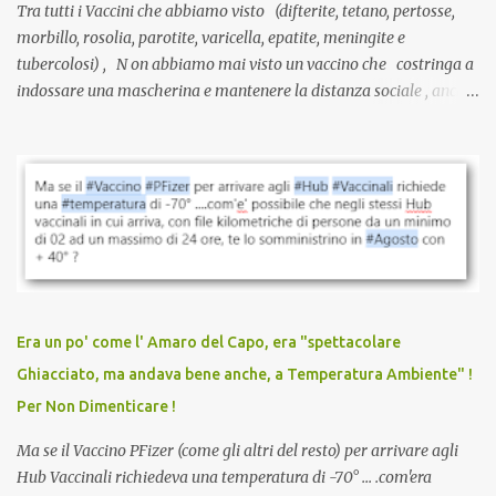
Tra tutti i Vaccini che abbiamo visto (difterite, tetano, pertosse,
morbillo, rosolia, parotite, varicella, epatite, meningite e
tubercolosi) , N on abbiamo mai visto un vaccino che costringa a
indossare una mascherina e mantenere la distanza sociale , anche
quando eri completamente vaccinato… Non avevamo mai sentito
parlare di un vaccino che diffonda il virus anche dopo la
vaccinazione. Non avevamo mai sentito parlare di ricompense,
sconti, incentivi per vaccinarsi. Non avevamo mai visto
discriminazioni per coloro che non l’hanno fatto. Se non sei stato
vaccinato, nessuno aveva prima cercato di farti sentire una
persona cattiva. Non avevamo mai visto un vaccino che minacci le
relazioni tra familiari, colleghi e amici. Non avevamo mai visto un
vaccino usato per minacciare i mezzi di sussistenza, il lavoro o la
Era un po' come l' Amaro del Capo, era "spettacolare
scuola. Non avevamo mai visto un vaccino che permettesse a un
Ghiacciato, ma andava bene anche, a Temperatura Ambiente" !
dodicenne di ignorare il consenso dei genitori. Dopo tutti i vaccini
Per Non Dimenticare !
che abbiamo elencato sopra...
Ma se il Vaccino PFizer (come gli altri del resto) per arrivare agli
Hub Vaccinali richiedeva una temperatura di -70° ... .com'era