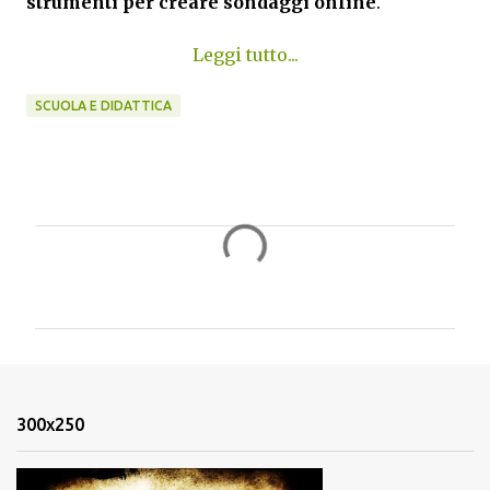
strumenti per creare sondaggi online
.
Leggi tutto...
SCUOLA E DIDATTICA
C
o
m
m
e
n
300x250
t
i