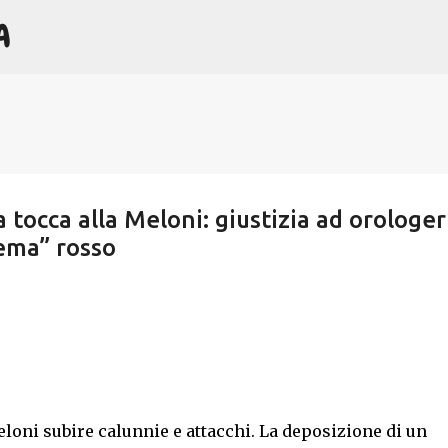
A
Passa ai contenuti principali
 tocca alla Meloni: giustizia ad orologer
tema” rosso
eloni subire calunnie e attacchi. La deposizione di un