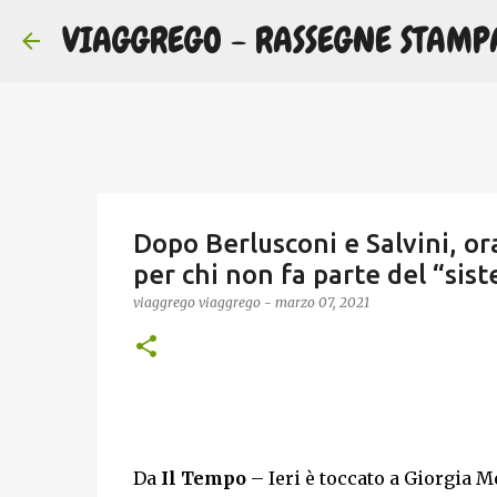
VIAGGREGO - RASSEGNE STAMP
Dopo Berlusconi e Salvini, ora
per chi non fa parte del “sis
viaggrego
viaggrego
-
marzo 07, 2021
Da
Il
Tempo
– Ieri è toccato a Giorgia M