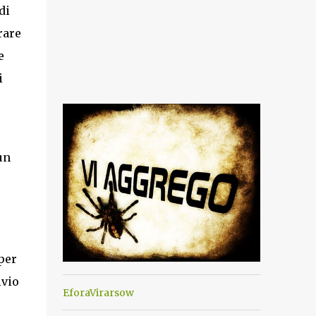
di
rare
e
i
un
per
lvio
EforaVirarsow