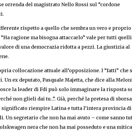
rase orrenda del magistrato Nello Rossi sul “cordone
i.
ifferente rispetto a quello che sembra un vero e proprio
. “Ha ragione ma bisogna attaccarlo” vale per tutti quell
valore di una democrazia ridotta a pezzi. La giustizia al
ene.
pria collocazione attuale all’opposizione. I “fatti” che s
i. Un ex deputato, Pasquale Majetta, che dice alla Meloni
osce la leader di Fdi può solo immaginare la risposta se
rché non glieli dai tu…”. Già, perché la pretesa di sborsa
significato riempire Latina e tutta l’intera provincia di
icoli. Un segretario che non ha mai avuto – come sanno tut
 volskwagen nera che non ha mai posseduto e una mitica