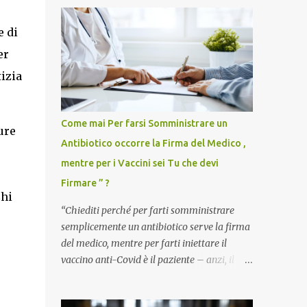
e di
er
izia
Come mai Per farsi Somministrare un
ure
Antibiotico occorre la Firma del Medico ,
mentre per i Vaccini sei Tu che devi
Firmare ” ?
Chi
“Chiediti perché per farti somministrare
semplicemente un antibiotico serve la firma
del medico, mentre per farti iniettare il
vaccino anti-Covid è il paziente – anzi, il
cittadino sano – a dover firmare una
liberatoria di responsabilità. ” È una