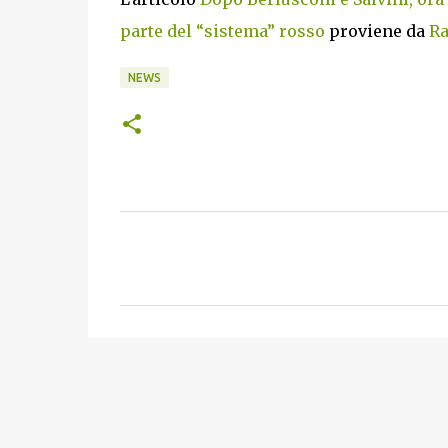
parte del “sistema” rosso
proviene da
Ra
NEWS
C
o
m
m
e
n
t
i