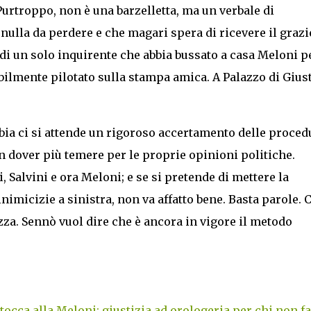
 Purtroppo, non è una barzelletta, ma un verbale di
nulla da perdere e che magari spera di ricevere il grazi
ia di un solo inquirente che abbia bussato a casa Meloni p
bilmente pilotato sulla stampa amica. A Palazzo di Giust
bia ci si attende un rigoroso accertamento delle proced
n dover più temere per le proprie opinioni politiche.
, Salvini e ora Meloni; e se si pretende di mettere la
nimicizie a sinistra, non va affatto bene. Basta parole. 
zza. Sennò vuol dire che è ancora in vigore il metodo
tocca alla Meloni: giustizia ad orologeria per chi non fa