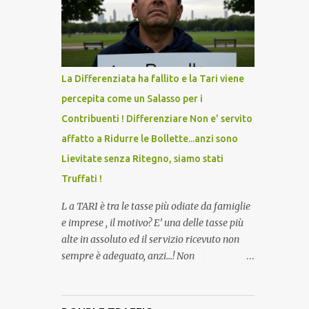
lo scopo della temperatura? Qualcuno a suo
tempo ribattezzo' il Vaccino come: l' Amaro
del Capo, era "spettacolare Ghiacciato, ma
andava bene anche, a Temperatura
Ambiente"! Riproponiamo l'articolo per NON
La Differenziata ha fallito e la Tari viene
Dimenticare!
percepita come un Salasso per i
Contribuenti ! Differenziare Non e' servito
affatto a Ridurre le Bollette...anzi sono
Lievitate senza Ritegno, siamo stati
Truffati !
L a TARI è tra le tasse più odiate da famiglie
e imprese , il motivo? E’ una delle tasse più
alte in assoluto ed il servizio ricevuto non
sempre è adeguato, anzi…! Non
dimentichiamo che per la raccolta
differenziata, facciamo quasi tutto noi
cittadini direttamente a casa, abbiamo