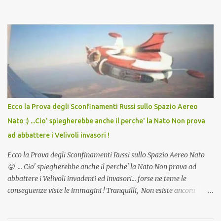
in Agosto con + 40° ? Ricordate i Camioncini di Gelati affittati per
lo scopo della temperatura? Qualcuno a suo tempo ribattezzo' il
Vaccino come: l' Amaro del Capo, era "spettacolare Ghiacciato, ma
andava bene anche, a Temperatura Ambiente"! Riproponiamo
l'articolo per NON Dimenticare!
Ecco la Prova degli Sconfinamenti Russi sullo Spazio Aereo
Nato :) ...Cio' spiegherebbe anche il perche' la Nato Non prova
ad abbattere i Velivoli invasori !
Ecco la Prova degli Sconfinamenti Russi sullo Spazio Aereo Nato
😛 ... Cio' spiegherebbe anche il perche' la Nato Non prova ad
abbattere i Velivoli invadenti ed invasori... forse ne teme le
conseguenze viste le immagini ! Tranquilli, Non esiste ancora
alcuna notizia di un'invasione dello spazio aereo NATO da parte di
un robot chiamato "Goldrake"; questo evento sembra essere