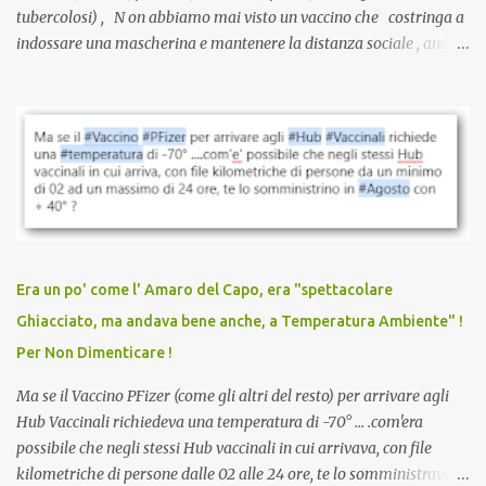
tubercolosi) , N on abbiamo mai visto un vaccino che costringa a
indossare una mascherina e mantenere la distanza sociale , anche
quando eri completamente vaccinato… Non avevamo mai sentito
parlare di un vaccino che diffonda il virus anche dopo la
vaccinazione. Non avevamo mai sentito parlare di ricompense,
sconti, incentivi per vaccinarsi. Non avevamo mai visto
discriminazioni per coloro che non l’hanno fatto. Se non sei stato
vaccinato, nessuno aveva prima cercato di farti sentire una
persona cattiva. Non avevamo mai visto un vaccino che minacci le
relazioni tra familiari, colleghi e amici. Non avevamo mai visto un
vaccino usato per minacciare i mezzi di sussistenza, il lavoro o la
Era un po' come l' Amaro del Capo, era "spettacolare
scuola. Non avevamo mai visto un vaccino che permettesse a un
Ghiacciato, ma andava bene anche, a Temperatura Ambiente" !
dodicenne di ignorare il consenso dei genitori. Dopo tutti i vaccini
Per Non Dimenticare !
che abbiamo elencato sopra...
Ma se il Vaccino PFizer (come gli altri del resto) per arrivare agli
Hub Vaccinali richiedeva una temperatura di -70° ... .com'era
possibile che negli stessi Hub vaccinali in cui arrivava, con file
kilometriche di persone dalle 02 alle 24 ore, te lo somministravano