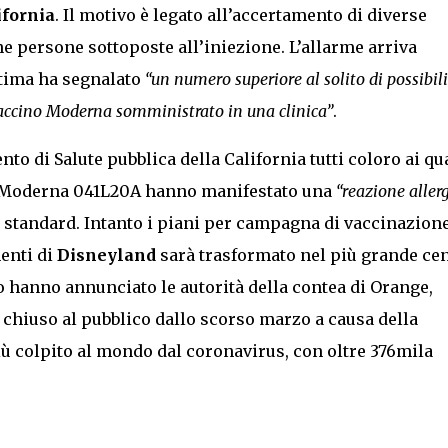
ifornia
. Il motivo è legato all’accertamento di diverse
ne persone sottoposte all’iniezione. L’allarme arriva
ltima ha segnalato
“un numero superiore al solito di possibili
 vaccino Moderna somministrato in una clinica”
.
o di Salute pubblica della California tutti coloro ai qua
to Moderna 041L20A hanno manifestato una
“reazione aller
 standard. Intanto i piani per campagna di vaccinazione
enti di
Disneyland
sarà trasformato nel più grande ce
o hanno annunciato le autorità della contea di Orange,
chiuso al pubblico dallo scorso marzo a causa della
iù colpito al mondo dal coronavirus, con oltre 376mila