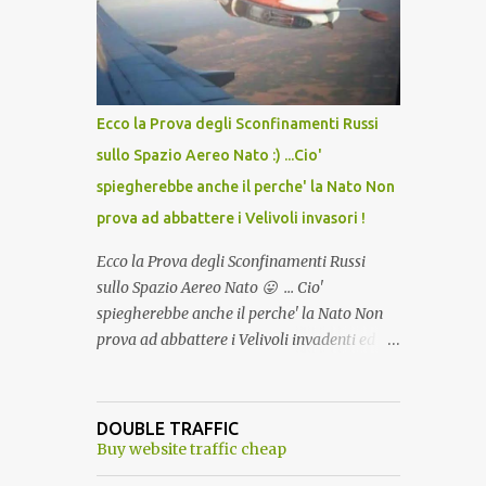
lo scopo della temperatura? Qualcuno a suo
tempo ribattezzo' il Vaccino come: l' Amaro
del Capo, era "spettacolare Ghiacciato, ma
andava bene anche, a Temperatura
Ambiente"! Riproponiamo l'articolo per NON
Ecco la Prova degli Sconfinamenti Russi
Dimenticare!
sullo Spazio Aereo Nato :) ...Cio'
spiegherebbe anche il perche' la Nato Non
prova ad abbattere i Velivoli invasori !
Ecco la Prova degli Sconfinamenti Russi
sullo Spazio Aereo Nato 😛 ... Cio'
spiegherebbe anche il perche' la Nato Non
prova ad abbattere i Velivoli invadenti ed
invasori... forse ne teme le conseguenze viste
le immagini ! Tranquilli, Non esiste ancora
alcuna notizia di un'invasione dello spazio
DOUBLE TRAFFIC
aereo NATO da parte di un robot chiamato
Buy website traffic cheap
"Goldrake"; questo evento sembra essere