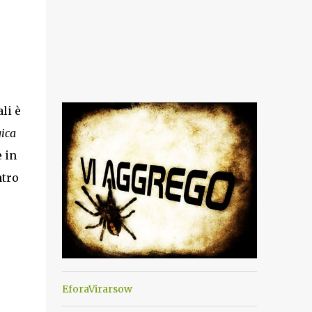
li è
gica
 in
ntro
EforaVirarsow