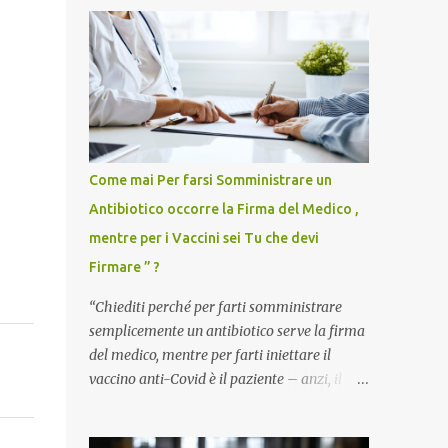
Come mai Per farsi Somministrare un
Antibiotico occorre la Firma del Medico ,
mentre per i Vaccini sei Tu che devi
Firmare ” ?
“Chiediti perché per farti somministrare
semplicemente un antibiotico serve la firma
del medico, mentre per farti iniettare il
vaccino anti-Covid è il paziente – anzi, il
cittadino sano – a dover firmare una
liberatoria di responsabilità. ” È una