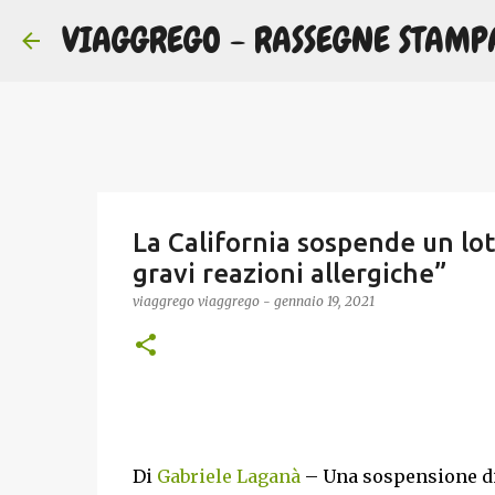
VIAGGREGO - RASSEGNE STAMP
La California sospende un lot
gravi reazioni allergiche”
viaggrego
viaggrego
-
gennaio 19, 2021
Di
Gabriele Laganà
– Una sospensione di