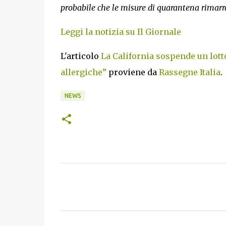
probabile che le misure di quarantena rimar
Leggi la notizia su Il Giornale
L'articolo
La California sospende un lott
allergiche”
proviene da
Rassegne Italia
.
NEWS
C
o
m
m