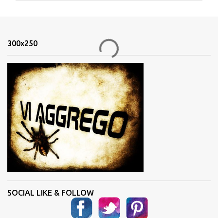
m
e
n
300x250
t
i
SOCIAL LIKE & FOLLOW