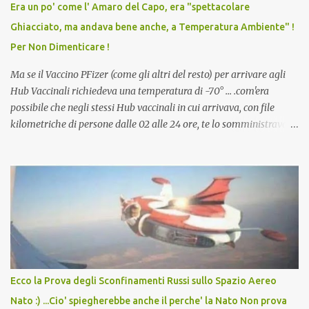
Era un po' come l' Amaro del Capo, era "spettacolare
scuola. Non avevamo mai visto un vaccino che permettesse a un
Ghiacciato, ma andava bene anche, a Temperatura Ambiente" !
dodicenne di ignorare il consenso dei genitori. Dopo tutti i vaccini
Per Non Dimenticare !
che abbiamo elencato sopra...
Ma se il Vaccino PFizer (come gli altri del resto) per arrivare agli
Hub Vaccinali richiedeva una temperatura di -70° ... .com'era
possibile che negli stessi Hub vaccinali in cui arrivava, con file
kilometriche di persone dalle 02 alle 24 ore, te lo somministravano
in Agosto con + 40° ? Ricordate i Camioncini di Gelati affittati per
lo scopo della temperatura? Qualcuno a suo tempo ribattezzo' il
Vaccino come: l' Amaro del Capo, era "spettacolare Ghiacciato, ma
andava bene anche, a Temperatura Ambiente"! Riproponiamo
l'articolo per NON Dimenticare!
Ecco la Prova degli Sconfinamenti Russi sullo Spazio Aereo
Nato :) ...Cio' spiegherebbe anche il perche' la Nato Non prova