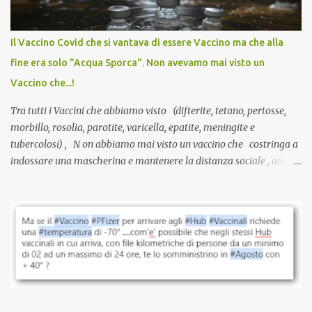
larga scala, ancora oggetto di studio e di discussione
internazionale serve solo una firma. La tua. Lo si somministra
anche a persone sane, giovani, senza fattori di rischio, spesso già
Il Vaccino Covid che si vantava di essere Vaccino ma che alla
guarite da un’infezione naturale . Ma non serve una visita, non
fine era solo "Acqua Sporca". Non avevamo mai visto un
serve una prescrizione. Non c’è diagnosi. Non c’è presa in carico.
Vaccino che...!
L’unico atto richiesto è una fi...
Tra tutti i Vaccini che abbiamo visto (difterite, tetano, pertosse,
morbillo, rosolia, parotite, varicella, epatite, meningite e
tubercolosi) , N on abbiamo mai visto un vaccino che costringa a
indossare una mascherina e mantenere la distanza sociale , anche
quando eri completamente vaccinato… Non avevamo mai sentito
parlare di un vaccino che diffonda il virus anche dopo la
vaccinazione. Non avevamo mai sentito parlare di ricompense,
sconti, incentivi per vaccinarsi. Non avevamo mai visto
discriminazioni per coloro che non l’hanno fatto. Se non sei stato
vaccinato, nessuno aveva prima cercato di farti sentire una
persona cattiva. Non avevamo mai visto un vaccino che minacci le
relazioni tra familiari, colleghi e amici. Non avevamo mai visto un
vaccino usato per minacciare i mezzi di sussistenza, il lavoro o la