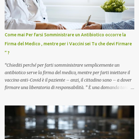
Come mai Per farsi Somministrare un Antibiotico occorre la
Firma del Medico , mentre per i Vaccini sei Tu che devi Firmare
” ?
“Chiediti perché per farti somministrare semplicemente un
antibiotico serve la firma del medico, mentre per farti iniettare il
vaccino anti-Covid è il paziente – anzi, il cittadino sano – a dover
firmare una liberatoria di responsabilità. ” È una domanda tanto
semplice quanto devastante quella posta dal dottor Andrea
Stramezzi, medico, che ha curato migliaia di pazienti durante la
pandemia. Un interrogativo che dovrebbe scuotere chiunque abbia
ancora il coraggio di pensare con la propria testa. Per il vaccino
anti-Covid, un pro-farmaco, con autorizzazione condizionata,
sviluppato in tempi record, con tecnologie mai utilizzate prima su