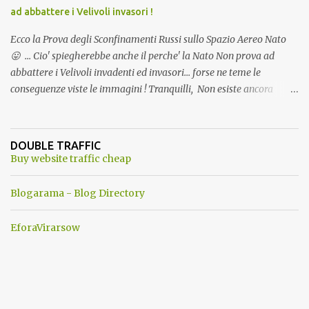
ad abbattere i Velivoli invasori !
Ecco la Prova degli Sconfinamenti Russi sullo Spazio Aereo Nato
😛 ... Cio' spiegherebbe anche il perche' la Nato Non prova ad
abbattere i Velivoli invadenti ed invasori... forse ne teme le
conseguenze viste le immagini ! Tranquilli, Non esiste ancora
alcuna notizia di un'invasione dello spazio aereo NATO da parte di
un robot chiamato "Goldrake"; questo evento sembra essere
ancora una fantasia Nato o forse una "False Flag", per provocare
DOUBLE TRAFFIC
una guerra mondiale che difficilmente da menti sane, potrebbe
Buy website traffic cheap
scoccare ! !
Blogarama - Blog Directory
EforaVirarsow