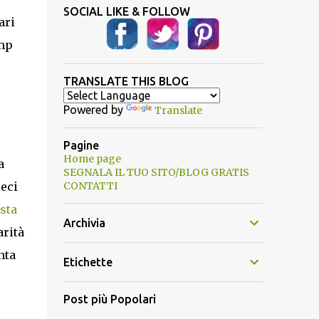
SOCIAL LIKE & FOLLOW
ari
ump
TRANSLATE THIS BLOG
Powered by
Translate
Pagine
Home page
a
SEGNALA IL TUO SITO/BLOG GRATIS
CONTATTI
ieci
sta
Archivia
arità
nta
Etichette
Post più Popolari