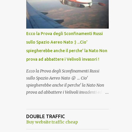
lo scopo della temperatura? Qualcuno a suo
tempo ribattezzo' il Vaccino come: l' Amaro
del Capo, era "spettacolare Ghiacciato, ma
andava bene anche, a Temperatura
Ambiente"! Riproponiamo l'articolo per NON
Ecco la Prova degli Sconfinamenti Russi
Dimenticare!
sullo Spazio Aereo Nato :) ...Cio'
spiegherebbe anche il perche' la Nato Non
prova ad abbattere i Velivoli invasori !
Ecco la Prova degli Sconfinamenti Russi
sullo Spazio Aereo Nato 😛 ... Cio'
spiegherebbe anche il perche' la Nato Non
prova ad abbattere i Velivoli invadenti ed
invasori... forse ne teme le conseguenze viste
le immagini ! Tranquilli, Non esiste ancora
alcuna notizia di un'invasione dello spazio
DOUBLE TRAFFIC
aereo NATO da parte di un robot chiamato
Buy website traffic cheap
"Goldrake"; questo evento sembra essere