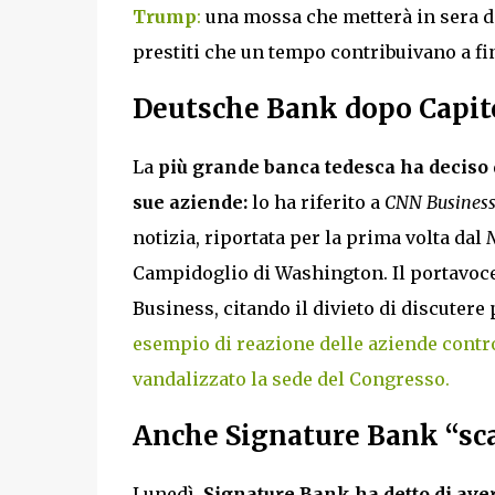
Trump
:
una mossa che metterà in sera diff
prestiti che un tempo contribuivano a fin
Deutsche Bank dopo Capito
La
più grande banca tedesca ha deciso d
sue aziende:
lo ha riferito a
CNN Busines
notizia, riportata per la prima volta dal
N
Campidoglio di Washington. Il portavoce
Business, citando il divieto di discutere 
esempio di reazione delle aziende contro
vandalizzato la sede del Congresso.
Anche Signature Bank “sc
Lunedì,
Signature Bank ha detto di aver