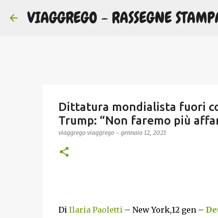
VIAGGREGO - RASSEGNE STAMP
Dittatura mondialista fuori 
Trump: “Non faremo più affar
viaggrego
viaggrego
-
gennaio 12, 2021
Di
Ilaria Paoletti
– New York,12 gen –
Deu