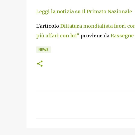
Leggi la notizia su Il Primato Nazionale
L'articolo
Dittatura mondialista fuori c
più affari con lui”
proviene da
Rassegne I
NEWS
C
o
m
m
e