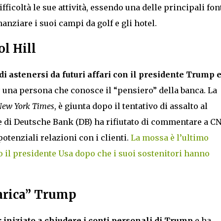
icoltà le sue attività, essendo una delle principali font
anziare i suoi campi da golf e gli hotel.
l Hill
i astenersi da futuri affari con il presidente Trump e
s
una persona che conosce il “pensiero” della banca. La
ew York Times
, è giunta dopo il tentativo di assalto al
 di Deutsche Bank (DB) ha rifiutato di commentare a C
potenziali relazioni con i clienti.
La mossa è l’ultimo
 il presidente Usa dopo che i suoi sostenitori hanno
arica” Trump
 iniziato a chiudere i conti personali di Trump
e ha