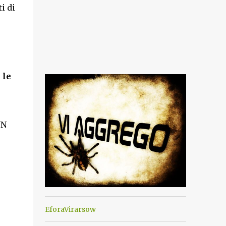
i di
 le
NN
EforaVirarsow