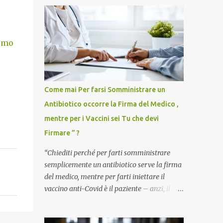
remo
Come mai Per farsi Somministrare un
Antibiotico occorre la Firma del Medico ,
mentre per i Vaccini sei Tu che devi
Firmare ” ?
“Chiediti perché per farti somministrare
semplicemente un antibiotico serve la firma
del medico, mentre per farti iniettare il
vaccino anti-Covid è il paziente – anzi, il
cittadino sano – a dover firmare una
liberatoria di responsabilità. ” È una