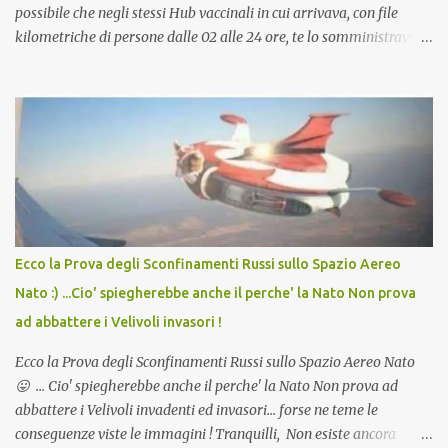
possibile che negli stessi Hub vaccinali in cui arrivava, con file
kilometriche di persone dalle 02 alle 24 ore, te lo somministravano
in Agosto con + 40° ? Ricordate i Camioncini di Gelati affittati per
lo scopo della temperatura? Qualcuno a suo tempo ribattezzo' il
Vaccino come: l' Amaro del Capo, era "spettacolare Ghiacciato, ma
andava bene anche, a Temperatura Ambiente"! Riproponiamo
l'articolo per NON Dimenticare!
Ecco la Prova degli Sconfinamenti Russi sullo Spazio Aereo
Nato :) ...Cio' spiegherebbe anche il perche' la Nato Non prova
ad abbattere i Velivoli invasori !
Ecco la Prova degli Sconfinamenti Russi sullo Spazio Aereo Nato
😛 ... Cio' spiegherebbe anche il perche' la Nato Non prova ad
abbattere i Velivoli invadenti ed invasori... forse ne teme le
conseguenze viste le immagini ! Tranquilli, Non esiste ancora