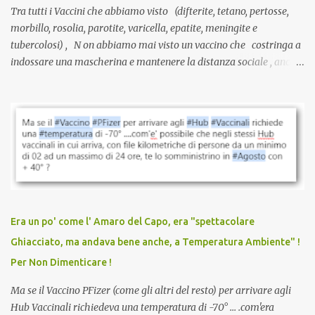
Tra tutti i Vaccini che abbiamo visto (difterite, tetano, pertosse,
morbillo, rosolia, parotite, varicella, epatite, meningite e
tubercolosi) , N on abbiamo mai visto un vaccino che costringa a
indossare una mascherina e mantenere la distanza sociale , anche
quando eri completamente vaccinato… Non avevamo mai sentito
parlare di un vaccino che diffonda il virus anche dopo la
vaccinazione. Non avevamo mai sentito parlare di ricompense,
sconti, incentivi per vaccinarsi. Non avevamo mai visto
discriminazioni per coloro che non l’hanno fatto. Se non sei stato
vaccinato, nessuno aveva prima cercato di farti sentire una
persona cattiva. Non avevamo mai visto un vaccino che minacci le
relazioni tra familiari, colleghi e amici. Non avevamo mai visto un
vaccino usato per minacciare i mezzi di sussistenza, il lavoro o la
Era un po' come l' Amaro del Capo, era "spettacolare
scuola. Non avevamo mai visto un vaccino che permettesse a un
Ghiacciato, ma andava bene anche, a Temperatura Ambiente" !
dodicenne di ignorare il consenso dei genitori. Dopo tutti i vaccini
Per Non Dimenticare !
che abbiamo elencato sopra...
Ma se il Vaccino PFizer (come gli altri del resto) per arrivare agli
Hub Vaccinali richiedeva una temperatura di -70° ... .com'era