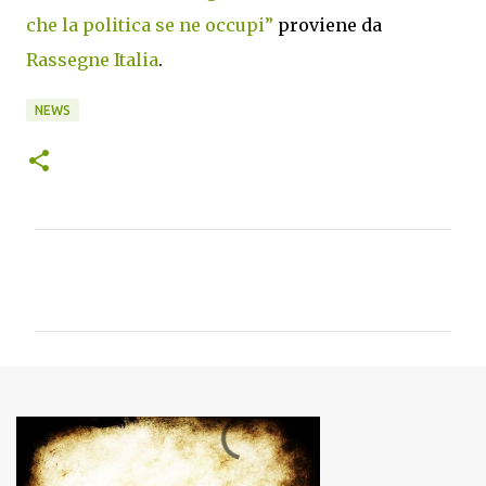
che la politica se ne occupi”
proviene da
Rassegne Italia
.
NEWS
C
o
m
m
e
n
t
i