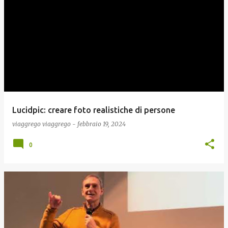
Lucidpic: creare foto realistiche di persone
viaggrego
viaggrego
-
febbraio 19, 2024
0