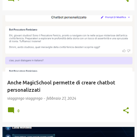
Anche MagicSchool permette di creare chatbot
personalizzati
viaggrego
viaggrego
-
febbraio 27, 2024
0