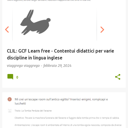
o
s
t
CLIL: GCF Learn free - Contentui didattici per varie
discipline in lingua inglese
viaggrego
viaggrego
-
febbraio 29, 2024
0