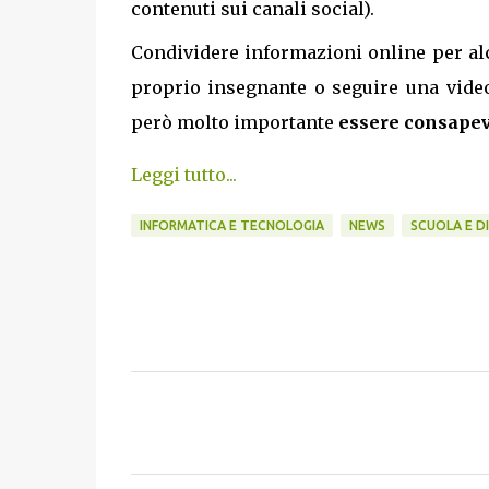
contenuti sui canali social).
Condividere informazioni online per al
proprio insegnante o seguire una video
però molto importante
essere consapevol
Leggi tutto...
INFORMATICA E TECNOLOGIA
NEWS
SCUOLA E D
C
o
m