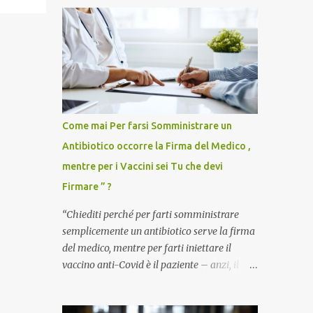
Come mai Per farsi Somministrare un
Antibiotico occorre la Firma del Medico ,
mentre per i Vaccini sei Tu che devi
Firmare ” ?
“Chiediti perché per farti somministrare
semplicemente un antibiotico serve la firma
del medico, mentre per farti iniettare il
vaccino anti-Covid è il paziente – anzi, il
cittadino sano – a dover firmare una
liberatoria di responsabilità. ” È una