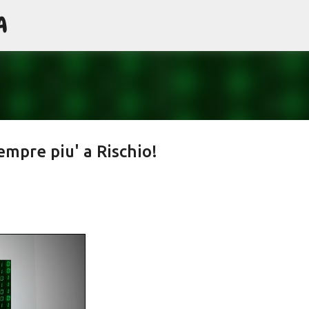
A
Passa ai contenuti principali
empre piu' a Rischio!