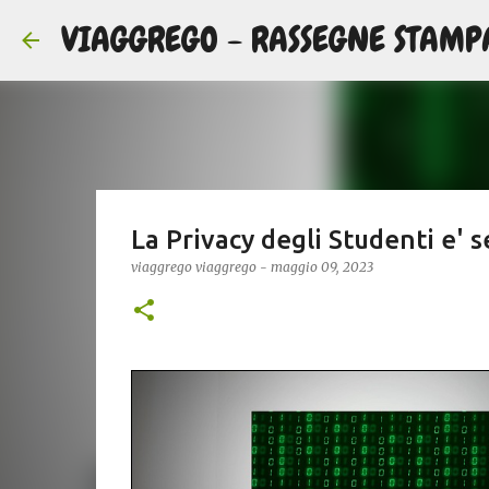
VIAGGREGO - RASSEGNE STAMP
La Privacy degli Studenti e' s
viaggrego
viaggrego
-
maggio 09, 2023