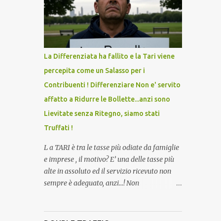
lo scopo della temperatura? Qualcuno a suo
tempo ribattezzo' il Vaccino come: l' Amaro
del Capo, era "spettacolare Ghiacciato, ma
andava bene anche, a Temperatura
Ambiente"! Riproponiamo l'articolo per NON
La Differenziata ha fallito e la Tari viene
Dimenticare!
percepita come un Salasso per i
Contribuenti ! Differenziare Non e' servito
affatto a Ridurre le Bollette...anzi sono
Lievitate senza Ritegno, siamo stati
Truffati !
L a TARI è tra le tasse più odiate da famiglie
e imprese , il motivo? E’ una delle tasse più
alte in assoluto ed il servizio ricevuto non
sempre è adeguato, anzi…! Non
dimentichiamo che per la raccolta
differenziata, facciamo quasi tutto noi
cittadini direttamente a casa, abbiamo