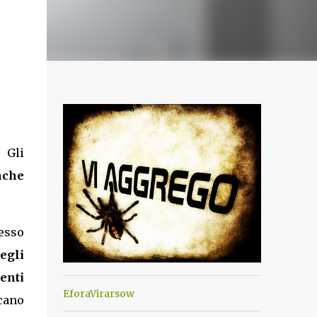
. Gli
nche
pesso
egli
enti
EforaVirarsow
cano