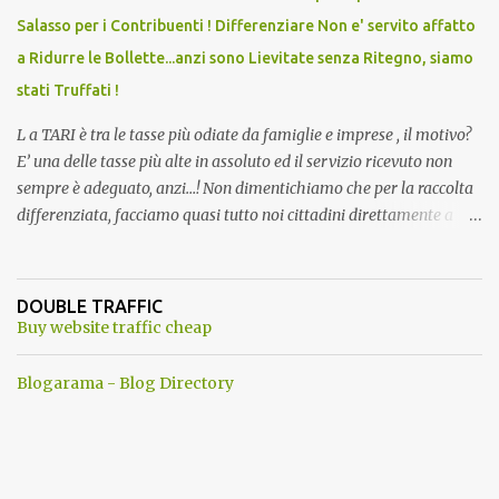
Salasso per i Contribuenti ! Differenziare Non e' servito affatto
a Ridurre le Bollette...anzi sono Lievitate senza Ritegno, siamo
stati Truffati !
L a TARI è tra le tasse più odiate da famiglie e imprese , il motivo?
E’ una delle tasse più alte in assoluto ed il servizio ricevuto non
sempre è adeguato, anzi…! Non dimentichiamo che per la raccolta
differenziata, facciamo quasi tutto noi cittadini direttamente a
casa, abbiamo dovuto trovare posto per tenere in casa una serie di
mastelli di vario colore (perché non tutti hanno un posto esterno
come terrazzi o giardini). Inoltre dobbiamo perdere tempo a
DOUBLE TRAFFIC
dividere tutti i materiali. ...e lo facevamo inizialmente anche con
Buy website traffic cheap
piacere. Del resto ci era stato assicurato che differenziando
avremmo pagato tutti di meno . Ma quando mai? Ogni anno
Blogarama - Blog Directory
aumentano senza ritegno la tari ! Dopo aver fatto tutto questo
lavoro, come ti ripagano? Aumentando le Bollette Tari sino allo
sdegno. Ma perche' allora differenziare ancora? a questo punto ci
riteniamo presi in giro, contro ogni promessa fatta...insomma una