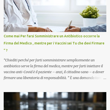
Come mai Per farsi Somministrare un Antibiotico occorre la
Firma del Medico , mentre per i Vaccini sei Tu che devi Firmare
” ?
“Chiediti perché per farti somministrare semplicemente un
antibiotico serve la firma del medico, mentre per farti iniettare il
vaccino anti-Covid è il paziente – anzi, il cittadino sano – a dover
firmare una liberatoria di responsabilità. ” È una domanda tanto
semplice quanto devastante quella posta dal dottor Andrea
Stramezzi, medico, che ha curato migliaia di pazienti durante la
pandemia. Un interrogativo che dovrebbe scuotere chiunque abbia
ancora il coraggio di pensare con la propria testa. Per il vaccino
anti-Covid, un pro-farmaco, con autorizzazione condizionata,