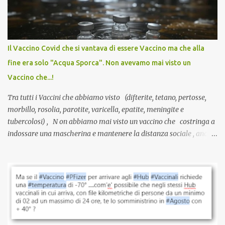
sviluppato in tempi record, con tecnologie mai utilizzate prima su
larga scala, ancora oggetto di studio e di discussione
internazionale serve solo una firma. La tua. Lo si somministra
anche a persone sane, giovani, senza fattori di rischio, spesso già
Il Vaccino Covid che si vantava di essere Vaccino ma che alla
guarite da un’infezione naturale . Ma non serve una visita, non
fine era solo "Acqua Sporca". Non avevamo mai visto un
serve una prescrizione. Non c’è diagnosi. Non c’è presa in carico.
Vaccino che...!
L’unico atto richiesto è una fi...
Tra tutti i Vaccini che abbiamo visto (difterite, tetano, pertosse,
morbillo, rosolia, parotite, varicella, epatite, meningite e
tubercolosi) , N on abbiamo mai visto un vaccino che costringa a
indossare una mascherina e mantenere la distanza sociale , anche
quando eri completamente vaccinato… Non avevamo mai sentito
parlare di un vaccino che diffonda il virus anche dopo la
vaccinazione. Non avevamo mai sentito parlare di ricompense,
sconti, incentivi per vaccinarsi. Non avevamo mai visto
discriminazioni per coloro che non l’hanno fatto. Se non sei stato
vaccinato, nessuno aveva prima cercato di farti sentire una
persona cattiva. Non avevamo mai visto un vaccino che minacci le