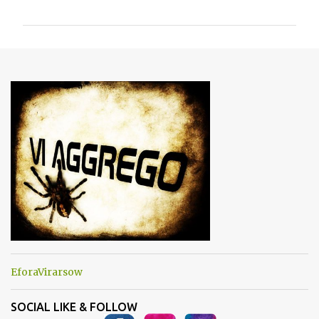
o
m
m
e
n
t
i
EforaVirarsow
SOCIAL LIKE & FOLLOW