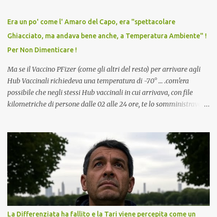
relazioni tra familiari, colleghi e amici. Non avevamo mai visto un
vaccino usato per minacciare i mezzi di sussistenza, il lavoro o la
Era un po' come l' Amaro del Capo, era "spettacolare
scuola. Non avevamo mai visto un vaccino che permettesse a un
Ghiacciato, ma andava bene anche, a Temperatura Ambiente" !
dodicenne di ignorare il consenso dei genitori. Dopo tutti i vaccini
Per Non Dimenticare !
che abbiamo elencato sopra...
Ma se il Vaccino PFizer (come gli altri del resto) per arrivare agli
Hub Vaccinali richiedeva una temperatura di -70° ... .com'era
possibile che negli stessi Hub vaccinali in cui arrivava, con file
kilometriche di persone dalle 02 alle 24 ore, te lo somministravano
in Agosto con + 40° ? Ricordate i Camioncini di Gelati affittati per
lo scopo della temperatura? Qualcuno a suo tempo ribattezzo' il
Vaccino come: l' Amaro del Capo, era "spettacolare Ghiacciato, ma
andava bene anche, a Temperatura Ambiente"! Riproponiamo
l'articolo per NON Dimenticare!
La Differenziata ha fallito e la Tari viene percepita come un