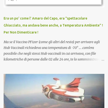
persona cattiva. Non avevamo mai visto un vaccino che minacci le
relazioni tra familiari, colleghi e amici. Non avevamo mai visto un
vaccino usato per minacciare i mezzi di sussistenza, il lavoro o la
Era un po' come l' Amaro del Capo, era "spettacolare
scuola. Non avevamo mai visto un vaccino che permettesse a un
Ghiacciato, ma andava bene anche, a Temperatura Ambiente" !
dodicenne di ignorare il consenso dei genitori. Dopo tutti i vaccini
Per Non Dimenticare !
che abbiamo elencato sopra...
Ma se il Vaccino PFizer (come gli altri del resto) per arrivare agli
Hub Vaccinali richiedeva una temperatura di -70° ... .com'era
possibile che negli stessi Hub vaccinali in cui arrivava, con file
kilometriche di persone dalle 02 alle 24 ore, te lo somministravano
in Agosto con + 40° ? Ricordate i Camioncini di Gelati affittati per
lo scopo della temperatura? Qualcuno a suo tempo ribattezzo' il
Vaccino come: l' Amaro del Capo, era "spettacolare Ghiacciato, ma
andava bene anche, a Temperatura Ambiente"! Riproponiamo
l'articolo per NON Dimenticare!