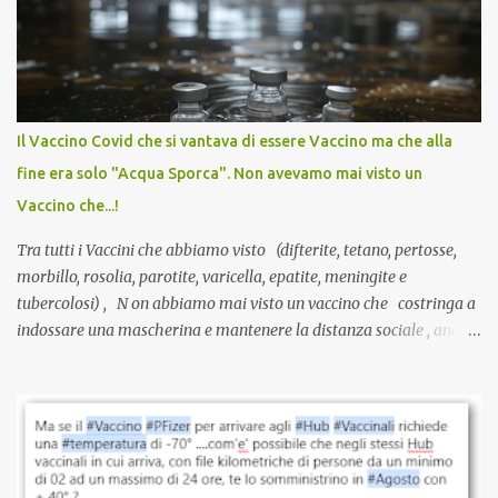
anti-Covid, un pro-farmaco, con autorizzazione condizionata,
sviluppato in tempi record, con tecnologie mai utilizzate prima su
larga scala, ancora oggetto di studio e di discussione
internazionale serve solo una firma. La tua. Lo si somministra
anche a persone sane, giovani, senza fattori di rischio, spesso già
Il Vaccino Covid che si vantava di essere Vaccino ma che alla
guarite da un’infezione naturale . Ma non serve una visita, non
fine era solo "Acqua Sporca". Non avevamo mai visto un
serve una prescrizione. Non c’è diagnosi. Non c’è presa in carico.
Vaccino che...!
L’unico atto richiesto è una fi...
Tra tutti i Vaccini che abbiamo visto (difterite, tetano, pertosse,
morbillo, rosolia, parotite, varicella, epatite, meningite e
tubercolosi) , N on abbiamo mai visto un vaccino che costringa a
indossare una mascherina e mantenere la distanza sociale , anche
quando eri completamente vaccinato… Non avevamo mai sentito
parlare di un vaccino che diffonda il virus anche dopo la
vaccinazione. Non avevamo mai sentito parlare di ricompense,
sconti, incentivi per vaccinarsi. Non avevamo mai visto
discriminazioni per coloro che non l’hanno fatto. Se non sei stato
vaccinato, nessuno aveva prima cercato di farti sentire una