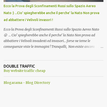
Ecco la Prova degli Sconfinamenti Russi sullo Spazio Aereo
Nato :) ...Cio' spiegherebbe anche il perche' la Nato Non prova
ad abbattere i Velivoli invasori !
Ecco la Prova degli Sconfinamenti Russi sullo Spazio Aereo Nato
😛 ... Cio' spiegherebbe anche il perche' la Nato Non prova ad
abbattere i Velivoli invadenti ed invasori... forse ne teme le
conseguenze viste le immagini ! Tranquilli, Non esiste ancora
alcuna notizia di un'invasione dello spazio aereo NATO da parte di
un robot chiamato "Goldrake"; questo evento sembra essere
ancora una fantasia Nato o forse una "False Flag", per provocare
DOUBLE TRAFFIC
una guerra mondiale che difficilmente da menti sane, potrebbe
Buy website traffic cheap
scoccare ! !
Blogarama - Blog Directory