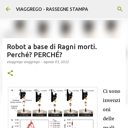
Passa ai contenuti principali
VIAGGREGO - RASSEGNE STAMPA
Robot a base di Ragni morti.
Perché? PERCHÉ?
viaggrego
viaggrego
-
agosto 03, 2022
Ci sono
invenzi
oni
delle
quali