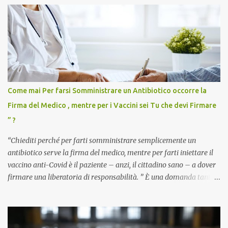
Come mai Per farsi Somministrare un Antibiotico occorre la
Firma del Medico , mentre per i Vaccini sei Tu che devi Firmare
” ?
“Chiediti perché per farti somministrare semplicemente un
antibiotico serve la firma del medico, mentre per farti iniettare il
vaccino anti-Covid è il paziente – anzi, il cittadino sano – a dover
firmare una liberatoria di responsabilità. ” È una domanda tanto
semplice quanto devastante quella posta dal dottor Andrea
Stramezzi, medico, che ha curato migliaia di pazienti durante la
pandemia. Un interrogativo che dovrebbe scuotere chiunque abbia
ancora il coraggio di pensare con la propria testa. Per il vaccino