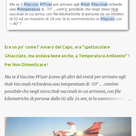
vaccinazione. Non avevamo mai sentito parlare di ricompense,
sconti, incentivi per vaccinarsi. Non avevamo mai visto
discriminazioni per coloro che non l’hanno fatto. Se non sei stato
vaccinato, nessuno aveva prima cercato di farti sentire una
persona cattiva. Non avevamo mai visto un vaccino che minacci le
relazioni tra familiari, colleghi e amici. Non avevamo mai visto un
vaccino usato per minacciare i mezzi di sussistenza, il lavoro o la
Era un po' come l' Amaro del Capo, era "spettacolare
scuola. Non avevamo mai visto un vaccino che permettesse a un
Ghiacciato, ma andava bene anche, a Temperatura Ambiente" !
dodicenne di ignorare il consenso dei genitori. Dopo tutti i vaccini
Per Non Dimenticare !
che abbiamo elencato sopra...
Ma se il Vaccino PFizer (come gli altri del resto) per arrivare agli
Hub Vaccinali richiedeva una temperatura di -70° ... .com'era
possibile che negli stessi Hub vaccinali in cui arrivava, con file
kilometriche di persone dalle 02 alle 24 ore, te lo somministravano
in Agosto con + 40° ? Ricordate i Camioncini di Gelati affittati per
lo scopo della temperatura? Qualcuno a suo tempo ribattezzo' il
Vaccino come: l' Amaro del Capo, era "spettacolare Ghiacciato, ma
andava bene anche, a Temperatura Ambiente"! Riproponiamo
l'articolo per NON Dimenticare!