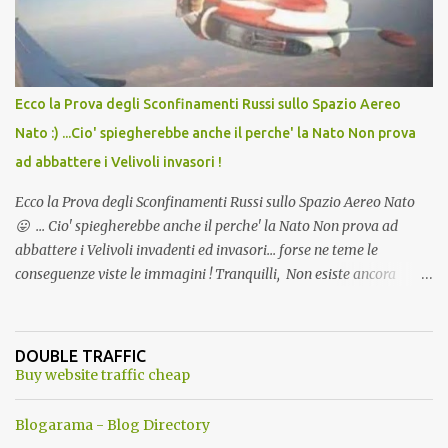
Ecco la Prova degli Sconfinamenti Russi sullo Spazio Aereo
Nato :) ...Cio' spiegherebbe anche il perche' la Nato Non prova
ad abbattere i Velivoli invasori !
Ecco la Prova degli Sconfinamenti Russi sullo Spazio Aereo Nato
😛 ... Cio' spiegherebbe anche il perche' la Nato Non prova ad
abbattere i Velivoli invadenti ed invasori... forse ne teme le
conseguenze viste le immagini ! Tranquilli, Non esiste ancora
alcuna notizia di un'invasione dello spazio aereo NATO da parte di
un robot chiamato "Goldrake"; questo evento sembra essere
ancora una fantasia Nato o forse una "False Flag", per provocare
DOUBLE TRAFFIC
una guerra mondiale che difficilmente da menti sane, potrebbe
Buy website traffic cheap
scoccare ! !
Blogarama - Blog Directory