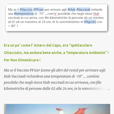
vaccinazione. Non avevamo mai sentito parlare di ricompense,
sconti, incentivi per vaccinarsi. Non avevamo mai visto
discriminazioni per coloro che non l’hanno fatto. Se non sei stato
vaccinato, nessuno aveva prima cercato di farti sentire una
persona cattiva. Non avevamo mai visto un vaccino che minacci le
relazioni tra familiari, colleghi e amici. Non avevamo mai visto un
vaccino usato per minacciare i mezzi di sussistenza, il lavoro o la
Era un po' come l' Amaro del Capo, era "spettacolare
scuola. Non avevamo mai visto un vaccino che permettesse a un
Ghiacciato, ma andava bene anche, a Temperatura Ambiente" !
dodicenne di ignorare il consenso dei genitori. Dopo tutti i vaccini
Per Non Dimenticare !
che abbiamo elencato sopra...
Ma se il Vaccino PFizer (come gli altri del resto) per arrivare agli
Hub Vaccinali richiedeva una temperatura di -70° ... .com'era
possibile che negli stessi Hub vaccinali in cui arrivava, con file
kilometriche di persone dalle 02 alle 24 ore, te lo somministravano
in Agosto con + 40° ? Ricordate i Camioncini di Gelati affittati per
lo scopo della temperatura? Qualcuno a suo tempo ribattezzo' il
Vaccino come: l' Amaro del Capo, era "spettacolare Ghiacciato, ma
andava bene anche, a Temperatura Ambiente"! Riproponiamo