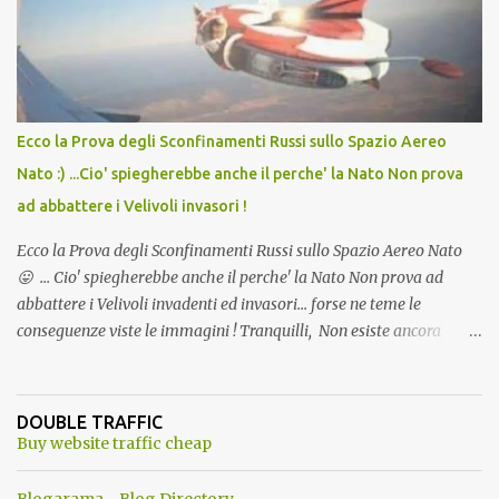
l'articolo per NON Dimenticare!
Ecco la Prova degli Sconfinamenti Russi sullo Spazio Aereo
Nato :) ...Cio' spiegherebbe anche il perche' la Nato Non prova
ad abbattere i Velivoli invasori !
Ecco la Prova degli Sconfinamenti Russi sullo Spazio Aereo Nato
😛 ... Cio' spiegherebbe anche il perche' la Nato Non prova ad
abbattere i Velivoli invadenti ed invasori... forse ne teme le
conseguenze viste le immagini ! Tranquilli, Non esiste ancora
alcuna notizia di un'invasione dello spazio aereo NATO da parte di
un robot chiamato "Goldrake"; questo evento sembra essere
ancora una fantasia Nato o forse una "False Flag", per provocare
DOUBLE TRAFFIC
una guerra mondiale che difficilmente da menti sane, potrebbe
Buy website traffic cheap
scoccare ! !