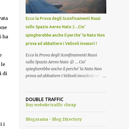
del Capo, era "spettacolare Ghiacciato, ma
andava bene anche, a Temperatura
Ambiente"! Riproponiamo l'articolo per NON
vata
Ecco la Prova degli Sconfinamenti Russi
Dimenticare!
one
sullo Spazio Aereo Nato :) ...Cio'
spiegherebbe anche il perche' la Nato Non
S ha
prova ad abbattere i Velivoli invasori !
e
Ecco la Prova degli Sconfinamenti Russi
sullo Spazio Aereo Nato 😛 ... Cio'
 le
spiegherebbe anche il perche' la Nato Non
i di
prova ad abbattere i Velivoli invadenti ed
invasori... forse ne teme le conseguenze viste
le immagini ! Tranquilli, Non esiste ancora
alcuna notizia di un'invasione dello spazio
DOUBLE TRAFFIC
aereo NATO da parte di un robot chiamato
Buy website traffic cheap
"Goldrake"; questo evento sembra essere
ancora una fantasia Nato o forse una "False
Blogarama - Blog Directory
i i
Flag", per provocare una guerra mondiale