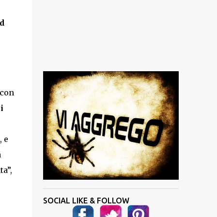
d
 con
i
, e
a
ta”,
SOCIAL LIKE & FOLLOW