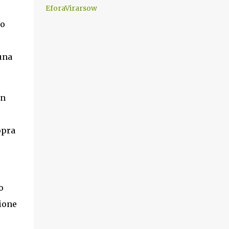
che difficilmente da menti sane, potrebbe
EforaVirarsow
scoccare ! !
do
una
in
opra
o
zione