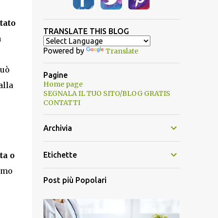
tato
TRANSLATE THIS BLOG
a
Powered by
Translate
può
Pagine
Home page
alla
SEGNALA IL TUO SITO/BLOG GRATIS
CONTATTI
Archivia
ta o
Etichette
amo
Post più Popolari