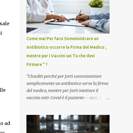
sale
i
Come mai Per farsi Somministrare un
Antibiotico occorre la Firma del Medico ,
mentre per i Vaccini sei Tu che devi
Firmare ” ?
“Chiediti perché per farti somministrare
semplicemente un antibiotico serve la firma
lle
del medico, mentre per farti iniettare il
vaccino anti-Covid è il paziente – anzi, il
cittadino sano – a dover firmare una
liberatoria di responsabilità. ” È una
domanda tanto semplice quanto devastante
no ad
quella posta dal dottor Andrea Stramezzi,
no