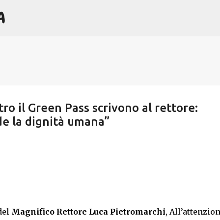
A
Passa ai contenuti principali
ro il Green Pass scrivono al rettore:
de la dignità umana”
del
Magnifico Rettore Luca Pietromarchi
, All’attenzion