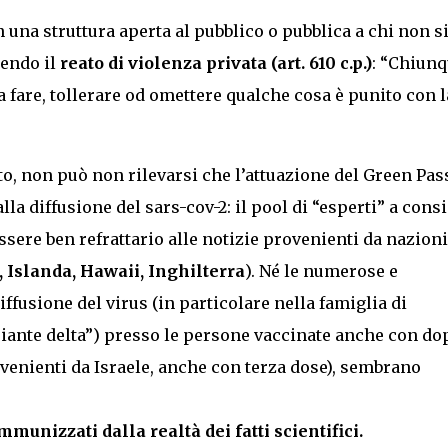
 una struttura aperta al pubblico o pubblica a chi non s
endo il
reato di violenza privata (art. 610 c.p.)
: “Chiunq
a fare, tollerare od omettere qualche cosa è punito con l
o, non può non rilevarsi che l’attuazione del Green Pas
lla diffusione del sars-cov-2: il pool di “esperti” a consi
ssere ben refrattario alle notizie provenienti da nazioni
, Islanda, Hawaii, Inghilterra
). Né le numerose e
ffusione del virus (in particolare nella famiglia di
ante delta”) presso le persone vaccinate anche con do
venienti da Israele, anche con terza dose), sembrano
mmunizzati dalla realtà dei fatti scientifici.