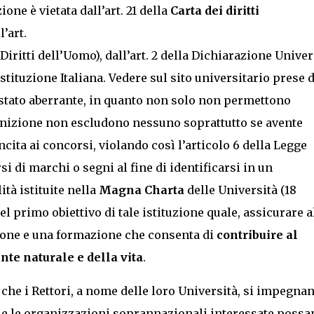
ne è vietata dall’art. 21 della
Carta dei diritti
l’art.
ritti dell’Uomo), dall’art. 2 della Dichiarazione Univer
ostituzione Italiana. Vedere sul sito universitario prese d
stato aberrante, in quanto non solo non permettono
efinizione non escludono nessuno soprattutto se avente
cita ai concorsi, violando così l’articolo 6 della Legge
si di marchi o segni al fine di identificarsi in un
tà istituite nella
Magna Charta
delle Università (18
l primo obiettivo di tale istituzione quale, assicurare a
ione e una formazione che consenta di
contribuire al
nte naturale e della vita
.
 che i Rettori, a nome delle loro Università, si impegna
o e le organizzazioni soprannazionali interessate possa