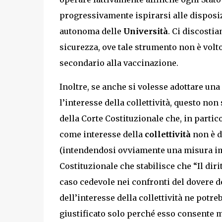
progressivamente ispirarsi alle disposi
autonoma delle
Università
. Ci discostia
sicurezza, ove tale strumento non è volt
secondario alla vaccinazione.
Inoltre, se anche si volesse adottare un
l’interesse della collettività, questo no
della Corte Costituzionale che, in partico
come interesse della
collettività
non è da
(intendendosi ovviamente una misura impo
Costituzionale che stabilisce che “Il dir
caso cedevole nei confronti del dovere de
dell’interesse della collettività ne potre
giustificato solo perché esso consente mi