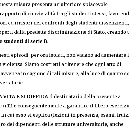
Questa misura presenta un’ulteriore spiacevole
apporto di convivialità fra gli studenti stessi, favoren
ri ed irrisori nei confronti degli studenti dissenzienti,
operti dalla predetta discriminazione di Stato, creando 
e studenti di serie B
.
sti episodi, per ora isolati, non vadano ad aumentare 
 violenza. Siamo costretti a ritenere che ogni atto di
vvenga in cagione di tali misure, alla luce di quanto s
versitarie.
INVITA E SI DIFFIDA
Il destinatario della presente a
ge n.111 e conseguentemente a garantire il libero esercizi
à in cui esso si esplica (lezioni in presenza, esami, frui
avoro dei dipendenti delle strutture universitarie, anche