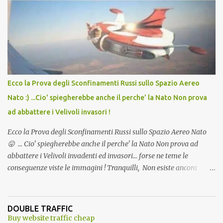
Vaccino come: l' Amaro del Capo, era "spettacolare Ghiacciato, ma
andava bene anche, a Temperatura Ambiente"! Riproponiamo
l'articolo per NON Dimenticare!
Ecco la Prova degli Sconfinamenti Russi sullo Spazio Aereo
Nato :) ...Cio' spiegherebbe anche il perche' la Nato Non prova
ad abbattere i Velivoli invasori !
Ecco la Prova degli Sconfinamenti Russi sullo Spazio Aereo Nato
😛 ... Cio' spiegherebbe anche il perche' la Nato Non prova ad
abbattere i Velivoli invadenti ed invasori... forse ne teme le
conseguenze viste le immagini ! Tranquilli, Non esiste ancora
alcuna notizia di un'invasione dello spazio aereo NATO da parte di
un robot chiamato "Goldrake"; questo evento sembra essere
ancora una fantasia Nato o forse una "False Flag", per provocare
DOUBLE TRAFFIC
una guerra mondiale che difficilmente da menti sane, potrebbe
Buy website traffic cheap