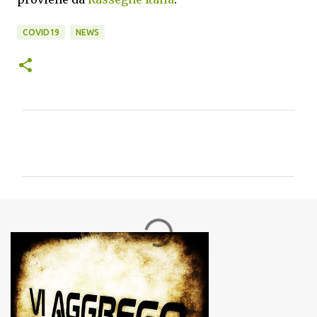
COVID19
NEWS
C
o
m
m
e
n
t
i