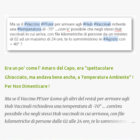
quando eri completamente vaccinato… Non avevamo mai sentito
parlare di un vaccino che diffonda il virus anche dopo la
vaccinazione. Non avevamo mai sentito parlare di ricompense,
sconti, incentivi per vaccinarsi. Non avevamo mai visto
discriminazioni per coloro che non l’hanno fatto. Se non sei stato
vaccinato, nessuno aveva prima cercato di farti sentire una
persona cattiva. Non avevamo mai visto un vaccino che minacci le
relazioni tra familiari, colleghi e amici. Non avevamo mai visto un
vaccino usato per minacciare i mezzi di sussistenza, il lavoro o la
Era un po' come l' Amaro del Capo, era "spettacolare
scuola. Non avevamo mai visto un vaccino che permettesse a un
Ghiacciato, ma andava bene anche, a Temperatura Ambiente" !
dodicenne di ignorare il consenso dei genitori. Dopo tutti i vaccini
Per Non Dimenticare !
che abbiamo elencato sopra...
Ma se il Vaccino PFizer (come gli altri del resto) per arrivare agli
Hub Vaccinali richiedeva una temperatura di -70° ... .com'era
possibile che negli stessi Hub vaccinali in cui arrivava, con file
kilometriche di persone dalle 02 alle 24 ore, te lo somministravano
in Agosto con + 40° ? Ricordate i Camioncini di Gelati affittati per
lo scopo della temperatura? Qualcuno a suo tempo ribattezzo' il