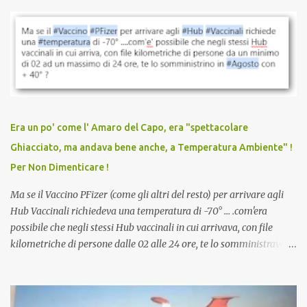
parlare di un vaccino che diffonda il virus anche dopo la
vaccinazione. Non avevamo mai sentito parlare di ricompense,
sconti, incentivi per vaccinarsi. Non avevamo mai visto
discriminazioni per coloro che non l’hanno fatto. Se non sei stato
vaccinato, nessuno aveva prima cercato di farti sentire una
persona cattiva. Non avevamo mai visto un vaccino che minacci le
relazioni tra familiari, colleghi e amici. Non avevamo mai visto un
vaccino usato per minacciare i mezzi di sussistenza, il lavoro o la
Era un po' come l' Amaro del Capo, era "spettacolare
scuola. Non avevamo mai visto un vaccino che permettesse a un
Ghiacciato, ma andava bene anche, a Temperatura Ambiente" !
dodicenne di ignorare il consenso dei genitori. Dopo tutti i vaccini
Per Non Dimenticare !
che abbiamo elencato sopra...
Ma se il Vaccino PFizer (come gli altri del resto) per arrivare agli
Hub Vaccinali richiedeva una temperatura di -70° ... .com'era
possibile che negli stessi Hub vaccinali in cui arrivava, con file
kilometriche di persone dalle 02 alle 24 ore, te lo somministravano
in Agosto con + 40° ? Ricordate i Camioncini di Gelati affittati per
lo scopo della temperatura? Qualcuno a suo tempo ribattezzo' il
Vaccino come: l' Amaro del Capo, era "spettacolare Ghiacciato, ma