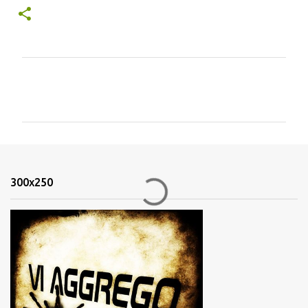
C
o
m
m
e
n
300x250
t
i