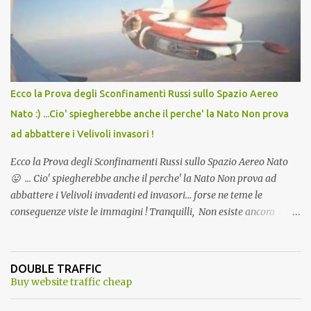
andava bene anche, a Temperatura Ambiente"! Riproponiamo
l'articolo per NON Dimenticare!
Ecco la Prova degli Sconfinamenti Russi sullo Spazio Aereo
Nato :) ...Cio' spiegherebbe anche il perche' la Nato Non prova
ad abbattere i Velivoli invasori !
Ecco la Prova degli Sconfinamenti Russi sullo Spazio Aereo Nato
😛 ... Cio' spiegherebbe anche il perche' la Nato Non prova ad
abbattere i Velivoli invadenti ed invasori... forse ne teme le
conseguenze viste le immagini ! Tranquilli, Non esiste ancora
alcuna notizia di un'invasione dello spazio aereo NATO da parte di
un robot chiamato "Goldrake"; questo evento sembra essere
ancora una fantasia Nato o forse una "False Flag", per provocare
DOUBLE TRAFFIC
una guerra mondiale che difficilmente da menti sane, potrebbe
Buy website traffic cheap
scoccare ! !