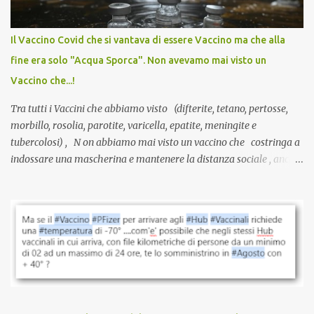
internazionale serve solo una firma. La tua. Lo si somministra
anche a persone sane, giovani, senza fattori di rischio, spesso già
Il Vaccino Covid che si vantava di essere Vaccino ma che alla
guarite da un’infezione naturale . Ma non serve una visita, non
fine era solo "Acqua Sporca". Non avevamo mai visto un
serve una prescrizione. Non c’è diagnosi. Non c’è presa in carico.
Vaccino che...!
L’unico atto richiesto è una fi...
Tra tutti i Vaccini che abbiamo visto (difterite, tetano, pertosse,
morbillo, rosolia, parotite, varicella, epatite, meningite e
tubercolosi) , N on abbiamo mai visto un vaccino che costringa a
indossare una mascherina e mantenere la distanza sociale , anche
quando eri completamente vaccinato… Non avevamo mai sentito
parlare di un vaccino che diffonda il virus anche dopo la
vaccinazione. Non avevamo mai sentito parlare di ricompense,
sconti, incentivi per vaccinarsi. Non avevamo mai visto
discriminazioni per coloro che non l’hanno fatto. Se non sei stato
vaccinato, nessuno aveva prima cercato di farti sentire una
persona cattiva. Non avevamo mai visto un vaccino che minacci le
relazioni tra familiari, colleghi e amici. Non avevamo mai visto un
vaccino usato per minacciare i mezzi di sussistenza, il lavoro o la