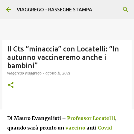
Passa ai contenuti principali
VIAGGREGO - RASSEGNE STAMPA
Il Cts “minaccia” con Locatelli: “In
autunno vaccineremo anche i
bambini”
viaggrego
viaggrego
-
agosto 11, 2021
Di
Mauro Evangelisti
–
Professor Locatelli
,
quando sarà pronto un
vaccino
anti
Covid