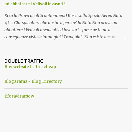
ad abbattere i Velivoli invasori !
Ecco la Prova degli Sconfinamenti Russi sullo Spazio Aereo Nato
😛 ... Cio' spiegherebbe anche il perche' la Nato Non prova ad
abbattere i Velivoli invadenti ed invasori... forse ne teme le
conseguenze viste le immagini ! Tranquilli, Non esiste ancora
alcuna notizia di un'invasione dello spazio aereo NATO da parte di
un robot chiamato "Goldrake"; questo evento sembra essere
ancora una fantasia Nato o forse una "False Flag", per provocare
DOUBLE TRAFFIC
una guerra mondiale che difficilmente da menti sane, potrebbe
Buy website traffic cheap
scoccare ! !
Blogarama - Blog Directory
EforaVirarsow