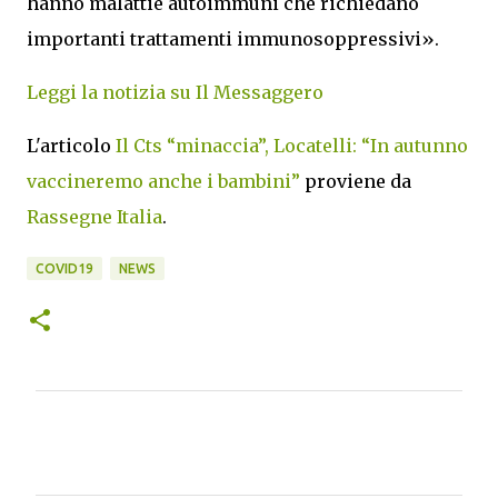
hanno malattie autoimmuni che richiedano
importanti trattamenti immunosoppressivi».
Leggi la notizia su Il Messaggero
L'articolo
Il Cts “minaccia”, Locatelli: “In autunno
vaccineremo anche i bambini”
proviene da
Rassegne Italia
.
COVID19
NEWS
C
o
m