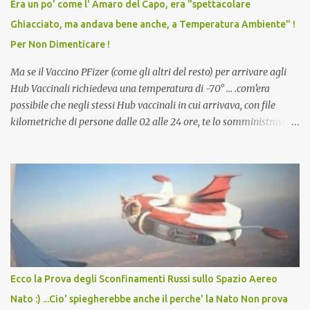
Era un po' come l' Amaro del Capo, era "spettacolare
scuola. Non avevamo mai visto un vaccino che permettesse a un
Ghiacciato, ma andava bene anche, a Temperatura Ambiente" !
dodicenne di ignorare il consenso dei genitori. Dopo tutti i vaccini
Per Non Dimenticare !
che abbiamo elencato sopra...
Ma se il Vaccino PFizer (come gli altri del resto) per arrivare agli
Hub Vaccinali richiedeva una temperatura di -70° ... .com'era
possibile che negli stessi Hub vaccinali in cui arrivava, con file
kilometriche di persone dalle 02 alle 24 ore, te lo somministravano
in Agosto con + 40° ? Ricordate i Camioncini di Gelati affittati per
lo scopo della temperatura? Qualcuno a suo tempo ribattezzo' il
Vaccino come: l' Amaro del Capo, era "spettacolare Ghiacciato, ma
andava bene anche, a Temperatura Ambiente"! Riproponiamo
l'articolo per NON Dimenticare!
Ecco la Prova degli Sconfinamenti Russi sullo Spazio Aereo
Nato :) ...Cio' spiegherebbe anche il perche' la Nato Non prova