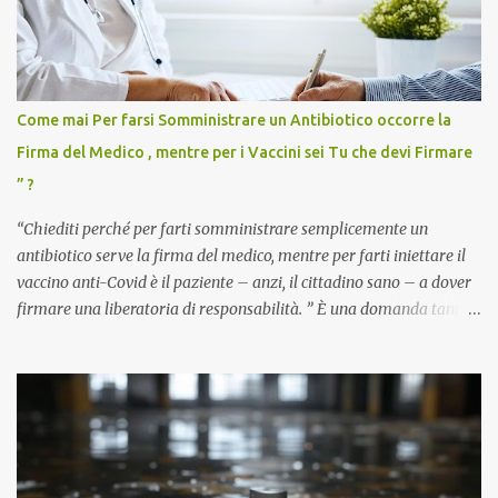
Come mai Per farsi Somministrare un Antibiotico occorre la
Firma del Medico , mentre per i Vaccini sei Tu che devi Firmare
” ?
“Chiediti perché per farti somministrare semplicemente un
antibiotico serve la firma del medico, mentre per farti iniettare il
vaccino anti-Covid è il paziente – anzi, il cittadino sano – a dover
firmare una liberatoria di responsabilità. ” È una domanda tanto
semplice quanto devastante quella posta dal dottor Andrea
Stramezzi, medico, che ha curato migliaia di pazienti durante la
pandemia. Un interrogativo che dovrebbe scuotere chiunque abbia
ancora il coraggio di pensare con la propria testa. Per il vaccino
anti-Covid, un pro-farmaco, con autorizzazione condizionata,
sviluppato in tempi record, con tecnologie mai utilizzate prima su
larga scala, ancora oggetto di studio e di discussione