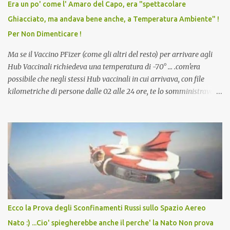
Era un po' come l' Amaro del Capo, era "spettacolare
scuola. Non avevamo mai visto un vaccino che permettesse a un
Ghiacciato, ma andava bene anche, a Temperatura Ambiente" !
dodicenne di ignorare il consenso dei genitori. Dopo tutti i vaccini
Per Non Dimenticare !
che abbiamo elencato sopra...
Ma se il Vaccino PFizer (come gli altri del resto) per arrivare agli
Hub Vaccinali richiedeva una temperatura di -70° ... .com'era
possibile che negli stessi Hub vaccinali in cui arrivava, con file
kilometriche di persone dalle 02 alle 24 ore, te lo somministravano
in Agosto con + 40° ? Ricordate i Camioncini di Gelati affittati per
lo scopo della temperatura? Qualcuno a suo tempo ribattezzo' il
Vaccino come: l' Amaro del Capo, era "spettacolare Ghiacciato, ma
andava bene anche, a Temperatura Ambiente"! Riproponiamo
l'articolo per NON Dimenticare!
Ecco la Prova degli Sconfinamenti Russi sullo Spazio Aereo
Nato :) ...Cio' spiegherebbe anche il perche' la Nato Non prova