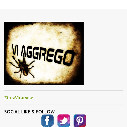
m
e
n
t
i
EforaVirarsow
SOCIAL LIKE & FOLLOW