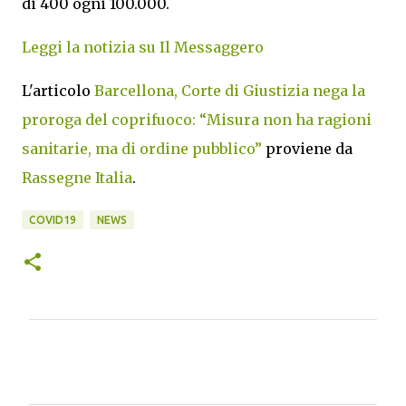
di 400 ogni 100.000.
Leggi la notizia su Il Messaggero
L'articolo
Barcellona, Corte di Giustizia nega la
proroga del coprifuoco: “Misura non ha ragioni
sanitarie, ma di ordine pubblico”
proviene da
Rassegne Italia
.
COVID19
NEWS
C
o
m