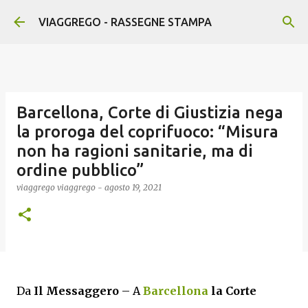
Passa ai contenuti principali
VIAGGREGO - RASSEGNE STAMPA
Barcellona, Corte di Giustizia nega
la proroga del coprifuoco: “Misura
non ha ragioni sanitarie, ma di
ordine pubblico”
viaggrego
viaggrego
-
agosto 19, 2021
Da
I
l Messaggero
– A
Barcellona
la Corte