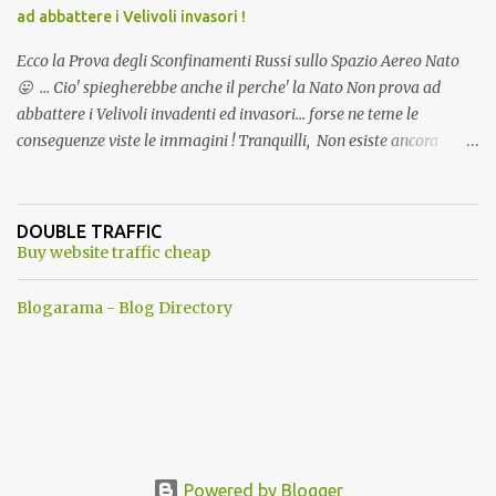
ad abbattere i Velivoli invasori !
Ecco la Prova degli Sconfinamenti Russi sullo Spazio Aereo Nato
😛 ... Cio' spiegherebbe anche il perche' la Nato Non prova ad
abbattere i Velivoli invadenti ed invasori... forse ne teme le
conseguenze viste le immagini ! Tranquilli, Non esiste ancora
alcuna notizia di un'invasione dello spazio aereo NATO da parte di
un robot chiamato "Goldrake"; questo evento sembra essere
ancora una fantasia Nato o forse una "False Flag", per provocare
DOUBLE TRAFFIC
una guerra mondiale che difficilmente da menti sane, potrebbe
Buy website traffic cheap
scoccare ! !
Blogarama - Blog Directory
Powered by Blogger