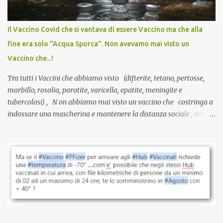
internazionale serve solo una firma. La tua. Lo si somministra
anche a persone sane, giovani, senza fattori di rischio, spesso già
Il Vaccino Covid che si vantava di essere Vaccino ma che alla
guarite da un’infezione naturale . Ma non serve una visita, non
fine era solo "Acqua Sporca". Non avevamo mai visto un
serve una prescrizione. Non c’è diagnosi. Non c’è presa in carico.
Vaccino che...!
L’unico atto richiesto è una fi...
Tra tutti i Vaccini che abbiamo visto (difterite, tetano, pertosse,
morbillo, rosolia, parotite, varicella, epatite, meningite e
tubercolosi) , N on abbiamo mai visto un vaccino che costringa a
indossare una mascherina e mantenere la distanza sociale , anche
quando eri completamente vaccinato… Non avevamo mai sentito
parlare di un vaccino che diffonda il virus anche dopo la
vaccinazione. Non avevamo mai sentito parlare di ricompense,
sconti, incentivi per vaccinarsi. Non avevamo mai visto
discriminazioni per coloro che non l’hanno fatto. Se non sei stato
vaccinato, nessuno aveva prima cercato di farti sentire una
persona cattiva. Non avevamo mai visto un vaccino che minacci le
relazioni tra familiari, colleghi e amici. Non avevamo mai visto un
vaccino usato per minacciare i mezzi di sussistenza, il lavoro o la