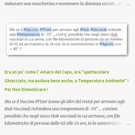
indossare una mascherina e mantenere la distanza sociale , anche
quando eri completamente vaccinato… Non avevamo mai sentito
parlare di un vaccino che diffonda il virus anche dopo la
vaccinazione. Non avevamo mai sentito parlare di ricompense,
sconti, incentivi per vaccinarsi. Non avevamo mai visto
discriminazioni per coloro che non l’hanno fatto. Se non sei stato
vaccinato, nessuno aveva prima cercato di farti sentire una
persona cattiva. Non avevamo mai visto un vaccino che minacci le
relazioni tra familiari, colleghi e amici. Non avevamo mai visto un
vaccino usato per minacciare i mezzi di sussistenza, il lavoro o la
Era un po' come l' Amaro del Capo, era "spettacolare
scuola. Non avevamo mai visto un vaccino che permettesse a un
Ghiacciato, ma andava bene anche, a Temperatura Ambiente" !
dodicenne di ignorare il consenso dei genitori. Dopo tutti i vaccini
Per Non Dimenticare !
che abbiamo elencato sopra...
Ma se il Vaccino PFizer (come gli altri del resto) per arrivare agli
Hub Vaccinali richiedeva una temperatura di -70° ... .com'era
possibile che negli stessi Hub vaccinali in cui arrivava, con file
kilometriche di persone dalle 02 alle 24 ore, te lo somministravano
in Agosto con + 40° ? Ricordate i Camioncini di Gelati affittati per