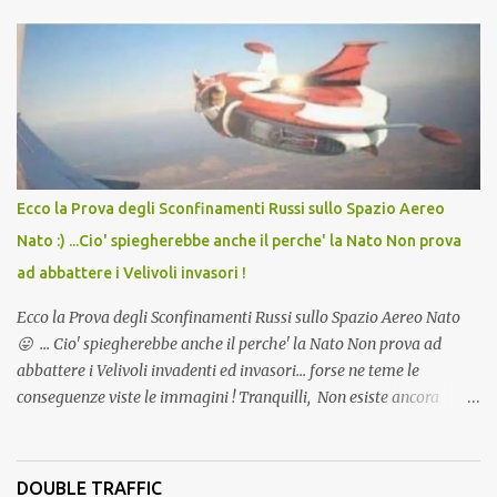
lo scopo della temperatura? Qualcuno a suo tempo ribattezzo' il
Vaccino come: l' Amaro del Capo, era "spettacolare Ghiacciato, ma
andava bene anche, a Temperatura Ambiente"! Riproponiamo
l'articolo per NON Dimenticare!
Ecco la Prova degli Sconfinamenti Russi sullo Spazio Aereo
Nato :) ...Cio' spiegherebbe anche il perche' la Nato Non prova
ad abbattere i Velivoli invasori !
Ecco la Prova degli Sconfinamenti Russi sullo Spazio Aereo Nato
😛 ... Cio' spiegherebbe anche il perche' la Nato Non prova ad
abbattere i Velivoli invadenti ed invasori... forse ne teme le
conseguenze viste le immagini ! Tranquilli, Non esiste ancora
alcuna notizia di un'invasione dello spazio aereo NATO da parte di
un robot chiamato "Goldrake"; questo evento sembra essere
ancora una fantasia Nato o forse una "False Flag", per provocare
DOUBLE TRAFFIC