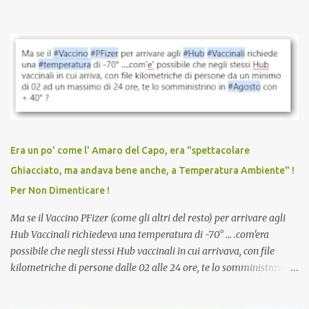
quando eri completamente vaccinato… Non avevamo mai sentito
parlare di un vaccino che diffonda il virus anche dopo la
vaccinazione. Non avevamo mai sentito parlare di ricompense,
sconti, incentivi per vaccinarsi. Non avevamo mai visto
discriminazioni per coloro che non l’hanno fatto. Se non sei stato
vaccinato, nessuno aveva prima cercato di farti sentire una
persona cattiva. Non avevamo mai visto un vaccino che minacci le
relazioni tra familiari, colleghi e amici. Non avevamo mai visto un
vaccino usato per minacciare i mezzi di sussistenza, il lavoro o la
Era un po' come l' Amaro del Capo, era "spettacolare
scuola. Non avevamo mai visto un vaccino che permettesse a un
Ghiacciato, ma andava bene anche, a Temperatura Ambiente" !
dodicenne di ignorare il consenso dei genitori. Dopo tutti i vaccini
Per Non Dimenticare !
che abbiamo elencato sopra...
Ma se il Vaccino PFizer (come gli altri del resto) per arrivare agli
Hub Vaccinali richiedeva una temperatura di -70° ... .com'era
possibile che negli stessi Hub vaccinali in cui arrivava, con file
kilometriche di persone dalle 02 alle 24 ore, te lo somministravano
in Agosto con + 40° ? Ricordate i Camioncini di Gelati affittati per
lo scopo della temperatura? Qualcuno a suo tempo ribattezzo' il