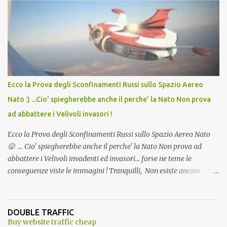
Vaccino come: l' Amaro del Capo, era "spettacolare Ghiacciato, ma
andava bene anche, a Temperatura Ambiente"! Riproponiamo
l'articolo per NON Dimenticare!
Ecco la Prova degli Sconfinamenti Russi sullo Spazio Aereo
Nato :) ...Cio' spiegherebbe anche il perche' la Nato Non prova
ad abbattere i Velivoli invasori !
Ecco la Prova degli Sconfinamenti Russi sullo Spazio Aereo Nato
😛 ... Cio' spiegherebbe anche il perche' la Nato Non prova ad
abbattere i Velivoli invadenti ed invasori... forse ne teme le
conseguenze viste le immagini ! Tranquilli, Non esiste ancora
alcuna notizia di un'invasione dello spazio aereo NATO da parte di
un robot chiamato "Goldrake"; questo evento sembra essere
ancora una fantasia Nato o forse una "False Flag", per provocare
DOUBLE TRAFFIC
una guerra mondiale che difficilmente da menti sane, potrebbe
Buy website traffic cheap