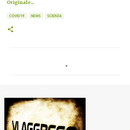
Originale...
COVID19
NEWS
SCIENZA
C
o
m
m
e
n
t
i