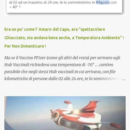
vaccinato, nessuno aveva prima cercato di farti sentire una
persona cattiva. Non avevamo mai visto un vaccino che minacci le
relazioni tra familiari, colleghi e amici. Non avevamo mai visto un
vaccino usato per minacciare i mezzi di sussistenza, il lavoro o la
Era un po' come l' Amaro del Capo, era "spettacolare
scuola. Non avevamo mai visto un vaccino che permettesse a un
Ghiacciato, ma andava bene anche, a Temperatura Ambiente" !
dodicenne di ignorare il consenso dei genitori. Dopo tutti i vaccini
Per Non Dimenticare !
che abbiamo elencato sopra...
Ma se il Vaccino PFizer (come gli altri del resto) per arrivare agli
Hub Vaccinali richiedeva una temperatura di -70° ... .com'era
possibile che negli stessi Hub vaccinali in cui arrivava, con file
kilometriche di persone dalle 02 alle 24 ore, te lo somministravano
in Agosto con + 40° ? Ricordate i Camioncini di Gelati affittati per
lo scopo della temperatura? Qualcuno a suo tempo ribattezzo' il
Vaccino come: l' Amaro del Capo, era "spettacolare Ghiacciato, ma
andava bene anche, a Temperatura Ambiente"! Riproponiamo
l'articolo per NON Dimenticare!