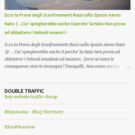
Ecco la Prova degli Sconfinamenti Russi sullo Spazio Aereo
Nato :) ...Cio' spiegherebbe anche il perche' la Nato Non prova
ad abbattere i Velivoli invasori !
Ecco la Prova degli Sconfinamenti Russi sullo Spazio Aereo Nato
😛 ... Cio' spiegherebbe anche il perche' la Nato Non prova ad
abbattere i Velivoli invadenti ed invasori... forse ne teme le
conseguenze viste le immagini ! Tranquilli, Non esiste ancora
alcuna notizia di un'invasione dello spazio aereo NATO da parte di
un robot chiamato "Goldrake"; questo evento sembra essere
ancora una fantasia Nato o forse una "False Flag", per provocare
DOUBLE TRAFFIC
una guerra mondiale che difficilmente da menti sane, potrebbe
Buy website traffic cheap
scoccare ! !
Blogarama - Blog Directory
EforaVirarsow