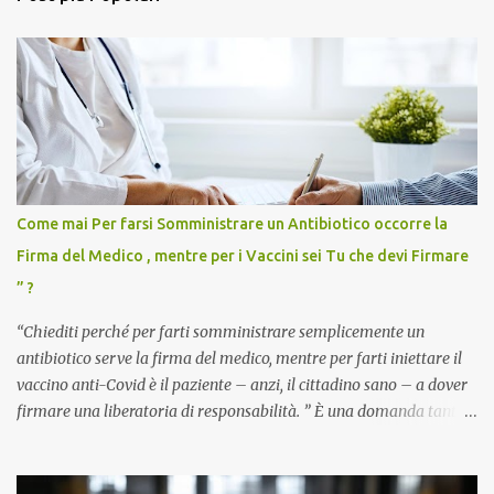
Come mai Per farsi Somministrare un Antibiotico occorre la
Firma del Medico , mentre per i Vaccini sei Tu che devi Firmare
” ?
“Chiediti perché per farti somministrare semplicemente un
antibiotico serve la firma del medico, mentre per farti iniettare il
vaccino anti-Covid è il paziente – anzi, il cittadino sano – a dover
firmare una liberatoria di responsabilità. ” È una domanda tanto
semplice quanto devastante quella posta dal dottor Andrea
Stramezzi, medico, che ha curato migliaia di pazienti durante la
pandemia. Un interrogativo che dovrebbe scuotere chiunque abbia