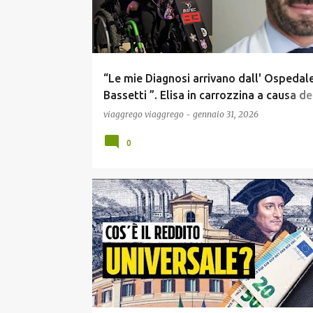
t
“Le mie Diagnosi arrivano dall' Ospedale
Bassetti ”. Elisa in carrozzina a causa de
Vaccino e la rasoiata al Tele-Virologo
viaggrego
viaggrego
-
gennaio 31, 2026
genovese !
0
COMUNICAZIONE
ECONOMIA