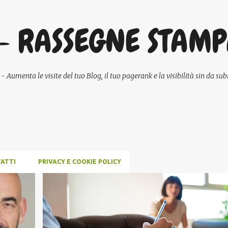
Passa ai contenuti principali
- RASSEGNE STAM
umenta le visite del tuo Blog, il tuo pagerank e la visibilità sin da subi
ATTI
PRIVACY E COOKIE POLICY
P
COMUNICAZIONE
CONCORSI E LAVORO
ECONOMIA
+
NEWS
SCUOLA E DIDATTICA
+