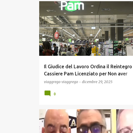
COMUNICAZIONE
ECONOMIA
GOSSIP
NEWS
POLITICA
SCUOLA E DIDATTICA
Il Giudice del Lavoro Ordina il Reintegro
Cassiere Pam Licenziato per Non aver
Superato il Test del Carrello , con Risa
viaggrego
viaggrego
-
dicembre 29, 2025
Danni e Spese Processuali !
0
COMUNICAZIONE
COVID19
GOSSIP
MEME
NEWS
POLITICA
SCIENZA