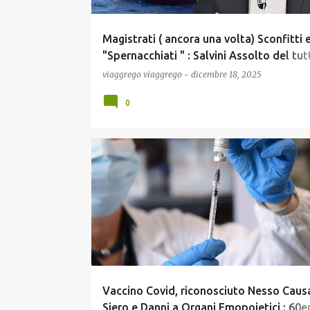
Magistrati ( ancora una volta) Sconfitti 
"Spernacchiati " : Salvini Assolto del tut
chi Paga ora i Danni ?
viaggrego
viaggrego
-
dicembre 18, 2025
0
COMUNICAZIONE
CRONACA
ECONOMIA
GOS
NEWS
POLITICA
SCIENZA
SCUOLA E DIDATTICA
Vaccino Covid, riconosciuto Nesso Causa
Siero e Danni a Organi Emopoietici : 60e