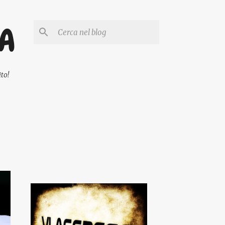
PA
to!