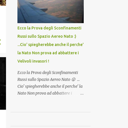
Camioncini di Gelati affittati per lo
Dopo tutti i vaccini che abbiamo
scopo della temperatura? Qualcuno a
elencato sopra...
suo tempo ribattezzo' il Vaccino
come: l' Amaro del Capo, era
Ecco la Prova degli Sconfinamenti
"spettacolare Ghiacciato, ma andava
Russi sullo Spazio Aereo Nato :)
bene anche, a Temperatura
...Cio' spiegherebbe anche il perche'
Ambiente"! Riproponiamo l'articolo
per NON Dimenticare!
la Nato Non prova ad abbattere i
Velivoli invasori !
Ecco la Prova degli Sconfinamenti
Russi sullo Spazio Aereo Nato 😛 ...
Cio' spiegherebbe anche il perche' la
Nato Non prova ad abbattere i
Velivoli invadenti ed invasori... forse
ne teme le conseguenze viste le
immagini ! Tranquilli, Non esiste
ancora alcuna notizia di un'invasione
dello spazio aereo NATO da parte di