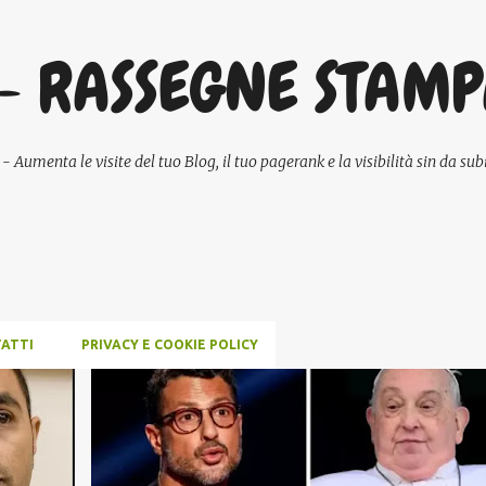
Passa ai contenuti principali
- RASSEGNE STAM
umenta le visite del tuo Blog, il tuo pagerank e la visibilità sin da subi
ATTI
PRIVACY E COOKIE POLICY
COMUNICAZIONE
CRONACA
GOSSIP
MEME
+
NEWS
POLITICA
SCUOLA E DIDATTICA
+