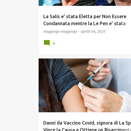
La Salis e' stata Eletta per Non Essere
Condannata mentre la Le Pen e' stata
Condannata per Non Essere Eletta ! Se
viaggrego
viaggrego
-
aprile 04, 2025
Satira ma purtroppo e' Realta' !
0
COMUNICAZIONE
COVID19
ECONOMIA
GOSS
NEWS
POLITICA
SCIENZA
SCUOLA E DIDATTICA
Danni da Vaccino Covid, signora di La S
Vince la Causa e Ottiene un Risarciment