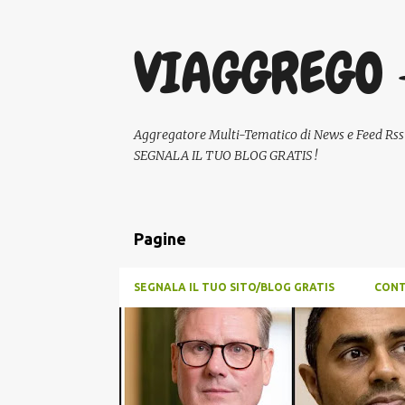
VIAGGREGO 
Aggregatore Multi-Tematico di News e Feed Rss - A
SEGNALA IL TUO BLOG GRATIS !
Pagine
SEGNALA IL TUO SITO/BLOG GRATIS
CONT
P
COMUNICAZIONE
CRONACA
GOSSIP
NEWS
o
POLITICA
SCUOLA E DIDATTICA
s