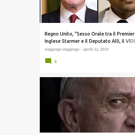
t
Regno Unito, "Sesso Orale tra il Premier
Inglese Starmer e il Deputato Alli, il VI
dello Scandalo mostrato alla Moglie", i
viaggrego
viaggrego
-
aprile 22, 2025
Bomba che rischia di far Saltare il Gove
0
Inglese !
COMUNICAZIONE
GOSSIP
MEME
NEWS
POLITICA
SCUOLA E DIDATTICA