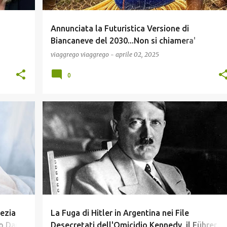
Annunciata la Futuristica Versione di
Biancaneve del 2030...Non si chiamera'
mbra
"Neraneve" ma... :)
viaggrego
viaggrego
-
aprile 02, 2025
0
IP
COMUNICAZIONE
ELEZIONIUSA
GOSSIP
NEWS
+
POLITICA
SCUOLA E DIDATTICA
+
pezia
La Fuga di Hitler in Argentina nei File
o Danni
Desecretati dell'Omicidio Kennedy, il Führer