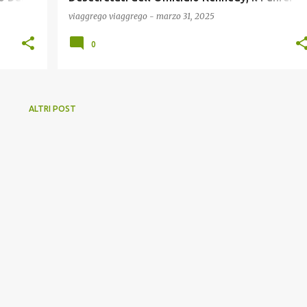
Scappo' e rimase Vivo e protetto in Sud
viaggrego
viaggrego
-
marzo 31, 2025
America !
0
ALTRI POST