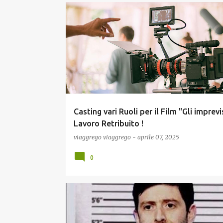
COMUNICAZIONE
CONCORSI E LAVORO
ECONOM
NEWS
Casting vari Ruoli per il Film "Gli imprevis
Lavoro Retribuito !
viaggrego
viaggrego
-
aprile 07, 2025
0
COMUNICAZIONE
COVID19
ECONOMIA