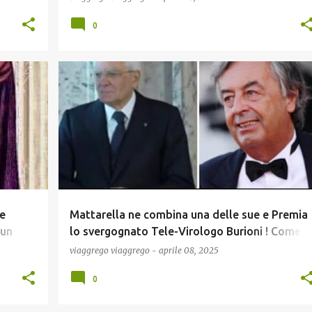
0
COMUNICAZIONE
COVID19
CRONACA
+
1
+
e
Mattarella ne combina una delle sue e Premia
 un
lo svergognato Tele-Virologo Burioni ! Come
pero !
Premiare Riina per la Lotta alla Mafia :)
viaggrego
viaggrego
-
aprile 08, 2025
0