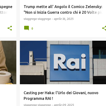
i spegne
Trump mette all' Angolo il Comico Zelensky:
ttorio
"Non si Inizia Guerra contro chi è 20 Volte più
 e per
Forte, Sperando e Mendicando nei Missili Altru
viaggrego
viaggrego
-
aprile 16, 2025
" ! Video !
0
COMUNICAZIONE
CONCORSI E LAVORO
ECONOMIA
+
NEWS
+
a
Casting per Haka: l’Urlo dei Giovani, nuovo
Programma RAI !
viaggrego
viaggrego
-
aprile 09, 2025