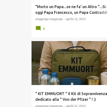
"Morto un Papa...se ne fa' un Altro "...S
oggi Papa Francesco, un Papa Contraddi
per certi versi, ma senza dubbio Divisivo
viaggrego
viaggrego
-
aprile 21, 2025
questo Criticato ! !
0
COMUNICAZIONE
ECONOMIA
GOSSIP
MEME
NEWS
POLITICA
SCUOLA E DIDATTICA
" KIT EMMUORT " il Kit di Sopravvivenz
dedicato alla " Von der Pfizer " ! :)
viaggrego
viaggrego
-
aprile 12, 2025