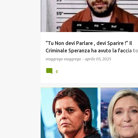
“Tu Non devi Parlare , devi Sparire !” Il
Criminale Speranza ha avuto la faccia to
fare lo Splendido contro Trump : in te
viaggrego
viaggrego
-
aprile 05, 2025
zero lo hanno Ricoperto di Insulti !
0
COMUNICAZIONE
CRONACA
ECONOMIA
GOS
MEME
NEWS
POLITICA
SCUOLA E DIDATTICA