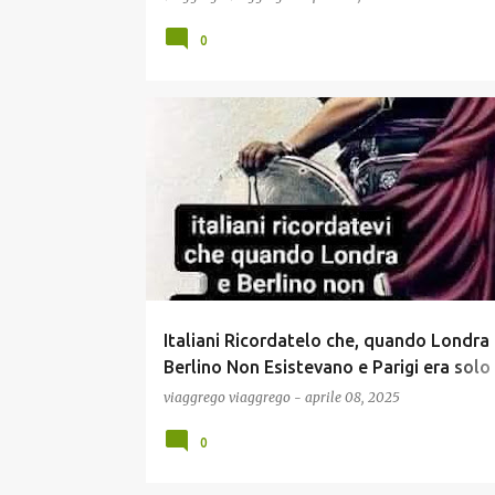
0
COMUNICAZIONE
ECONOMIA
GOSSIP
MEME
NEWS
POLITICA
SCUOLA E DIDATTICA
Italiani Ricordatelo che, quando Londra 
Berlino Non Esistevano e Parigi era solo
Villaggio di Pecorai, Roma era gia' un Im
viaggrego
viaggrego
-
aprile 08, 2025
0