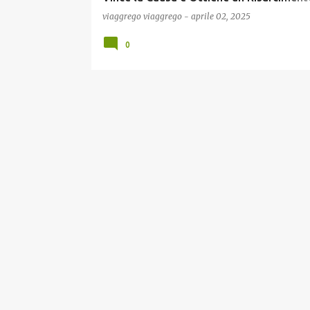
Mensile a Vita !
viaggrego
viaggrego
-
aprile 02, 2025
0