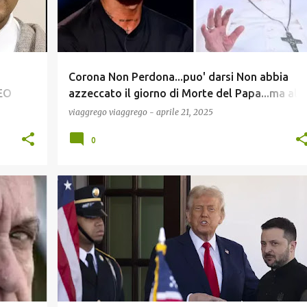
Corona Non Perdona...puo' darsi Non abbia
DEO
azzeccato il giorno di Morte del Papa...ma alla
l Rumor
fine e' come se l'avesse Profetizzata ed alla
viaggrego
viaggrego
-
aprile 21, 2025
rno
fine c'e' stata, aveva ragione !
0
COMUNICAZIONE
ECONOMIA
ELEZIONIUSA
+
1
+