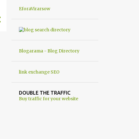
un robot chiamato "Goldrake";
EforaVirarsow
questo evento sembra essere ancora
una fantasia Nato o forse una "False
Flag", per provocare una guerra
mondiale che difficilmente da menti
sane, potrebbe scoccare ! !
Blogarama - Blog Directory
link exchange SEO
DOUBLE THE TRAFFIC
Buy traffic for your website