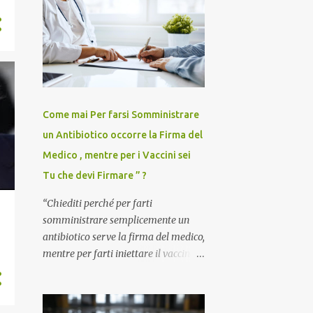
Come mai Per farsi Somministrare
un Antibiotico occorre la Firma del
Medico , mentre per i Vaccini sei
Tu che devi Firmare ” ?
“Chiediti perché per farti
somministrare semplicemente un
antibiotico serve la firma del medico,
mentre per farti iniettare il vaccino
anti-Covid è il paziente – anzi, il
cittadino sano – a dover firmare una
liberatoria di responsabilità. ” È una