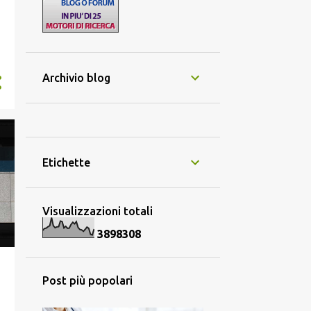
i
Archivio blog
Etichette
Visualizzazioni totali
3
8
9
8
3
0
8
Post più popolari