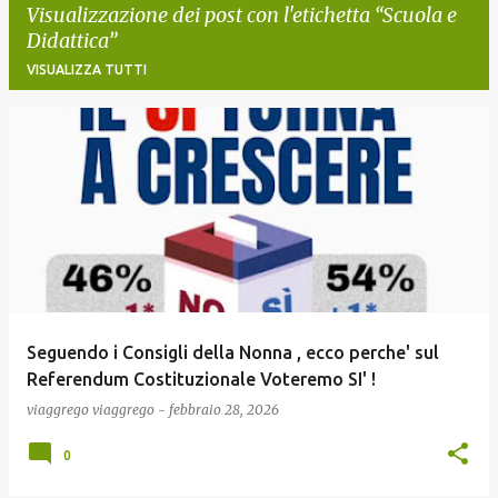
Visualizzazione dei post con l'etichetta
Scuola e
Didattica
VISUALIZZA TUTTI
P
o
s
t
Seguendo i Consigli della Nonna , ecco perche' sul
Referendum Costituzionale Voteremo SI' !
viaggrego
viaggrego
-
febbraio 28, 2026
0