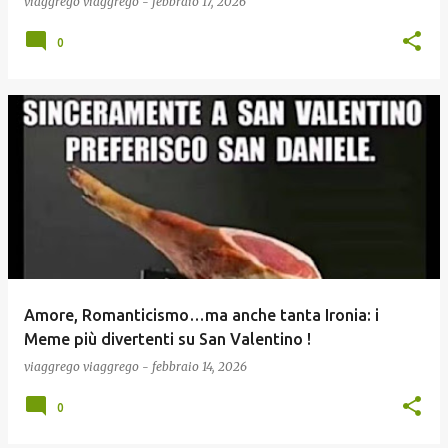
viaggrego
viaggrego
-
febbraio 17, 2026
0
Amore, Romanticismo…ma anche tanta Ironia: i
Meme più divertenti su San Valentino !
viaggrego
viaggrego
-
febbraio 14, 2026
0