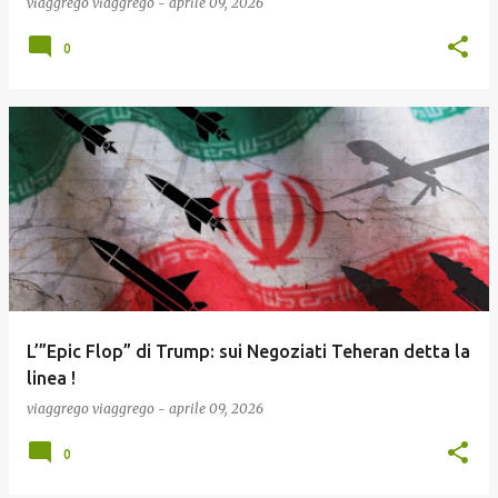
viaggrego
viaggrego
-
aprile 09, 2026
0
L’”Epic Flop” di Trump: sui Negoziati Teheran detta la
linea !
viaggrego
viaggrego
-
aprile 09, 2026
0