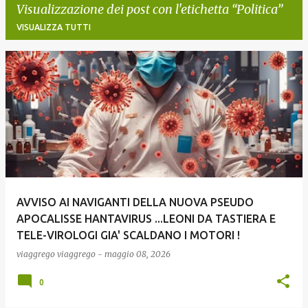
Visualizzazione dei post con l'etichetta
Politica
VISUALIZZA TUTTI
P
o
s
t
AVVISO AI NAVIGANTI DELLA NUOVA PSEUDO
APOCALISSE HANTAVIRUS ...LEONI DA TASTIERA E
TELE-VIROLOGI GIA' SCALDANO I MOTORI !
viaggrego
viaggrego
-
maggio 08, 2026
0