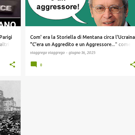
Parigi
Com' era la Storiella di Mentana circa l'Ucraina
altri
"C'era un Aggredito e un Aggressore..." come a
solito Mentana (dopo l'aggressione all'Iran da
viaggrego
viaggrego
-
giugno 16, 2025
parte di Israele) viene Smentito dai fatti !
0
+
6