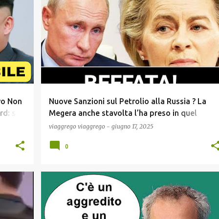
+
5
COMUNICAZIONE
ECONOMIA
GOSSIP
+
6
vo Non
Nuove Sanzioni sul Petrolio alla Russia ? La
rd: se
Megera anche stavolta l’ha preso in quel
sei
posto: con l’Attacco all’Iran Putin ride e
viaggrego
viaggrego
-
giugno 17, 2025
guadagna una valanga di Miliardi !
0
+
1
COMUNICAZIONE
GOSSIP
+
4