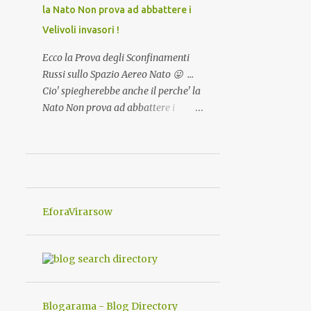
per NON Dimenticare!
la Nato Non prova ad abbattere i
Velivoli invasori !
Ecco la Prova degli Sconfinamenti
Russi sullo Spazio Aereo Nato 😛 ...
Cio' spiegherebbe anche il perche' la
Nato Non prova ad abbattere i
Velivoli invadenti ed invasori... forse
ne teme le conseguenze viste le
immagini ! Tranquilli, Non esiste
ancora alcuna notizia di un'invasione
dello spazio aereo NATO da parte di
un robot chiamato "Goldrake";
EforaVirarsow
questo evento sembra essere ancora
una fantasia Nato o forse una "False
Flag", per provocare una guerra
mondiale che difficilmente da menti
sane, potrebbe scoccare ! !
Blogarama - Blog Directory