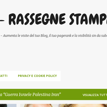
Passa ai contenuti principali
- RASSEGNE STAM
umenta le visite del tuo Blog, il tuo pagerank e la visibilità sin da subi
ATTI
PRIVACY E COOKIE POLICY
ta
Guerra Israele Palestina Iran
VISUALIZZA TUTT