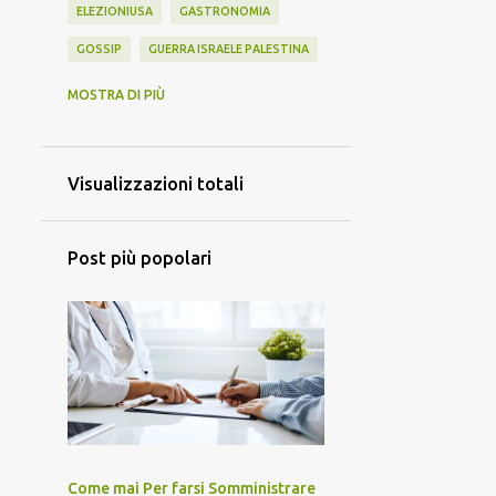
ELEZIONIUSA
GASTRONOMIA
GOSSIP
GUERRA ISRAELE PALESTINA
GUERRA ISRAELE PALESTINA IRAN
MOSTRA DI PIÙ
GUERRA UCRAINA
HANTAVIRUS
INFORMATICA E TECNOLOGIA
Visualizzazioni totali
ISOLA DEI FAMOSI 2024
MEME
MUSICA
NEWS
OLIMPIADI
Post più popolari
OLIMPIADIPARIGI2024
POLITICA
SANREMO
SCIENZA
SCUOLA E DIDATTICA
SPORT
VAIOLO DELLE SCIMMIE
Come mai Per farsi Somministrare