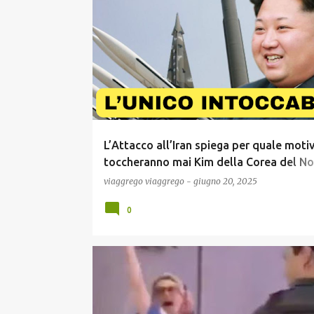
P
COMUNICAZIONE
ECONOMIA
ELEZIONIUSA
o
s
t
L’Attacco all’Iran spiega per quale moti
toccheranno mai Kim della Corea del No
Non hai l’Atomica sei Debole, se ce l’hai 
viaggrego
viaggrego
-
giugno 20, 2025
Inattaccabile !
0
COMUNICAZIONE
GOSSIP