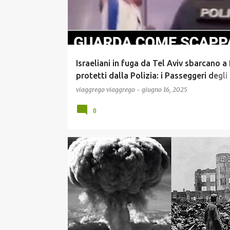
Israeliani in fuga da Tel Aviv sbarcano a 
protetti dalla Polizia: i Passeggeri degli 
Voli li hanno accolti a Colpi di Insulti ! Si
viaggrego
viaggrego
-
giugno 16, 2025
aspettano dei Fiori? (VIDEO) !
0
COMUNICAZIONE
ECONOMIA
GOSSIP