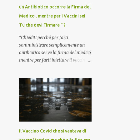
un Antibiotico occorre la Firma del
Medico , mentre per i Vaccini sei
Tu che devi Firmare ” ?
“Chiediti perché per farti
somministrare semplicemente un
antibiotico serve la firma del medico,
mentre per farti iniettare il vaccino
anti-Covid è il paziente – anzi, il
cittadino sano – a dover firmare una
liberatoria di responsabilità. ” È una
domanda tanto semplice quanto
devastante quella posta dal dottor
Andrea Stramezzi, medico, che ha
curato migliaia di pazienti durante la
pandemia. Un interrogativo che
dovrebbe scuotere chiunque abbia
Il Vaccino Covid che si vantava di
ancora il coraggio di pensare con la