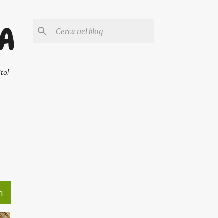
PA
to!
I