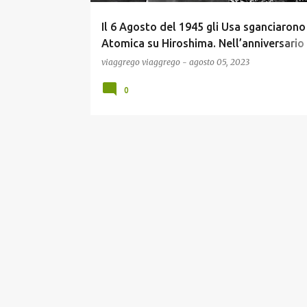
Il 6 Agosto del 1945 gli Usa sganciarono 
Atomica su Hiroshima. Nell’anniversario
dell’Infame Strage emerge che ben 7 gen
viaggrego
viaggrego
-
agosto 05, 2023
Usa su 8 erano contrari. Il Giappone sta
0
arrendersi senza che fosse necessario
l’Indegno Crimine di Guerra!