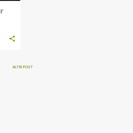
l'
erali
va per
ALTRI POST