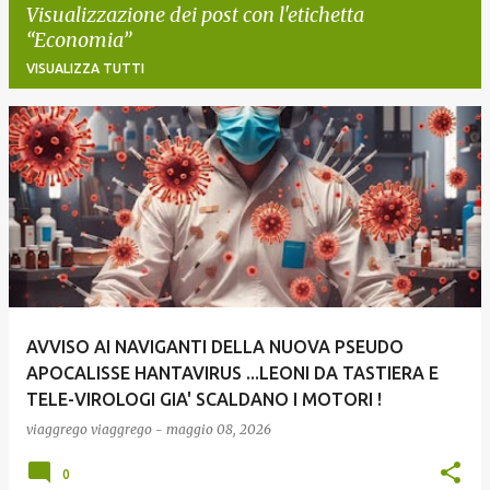
Visualizzazione dei post con l'etichetta
Economia
VISUALIZZA TUTTI
P
o
s
t
AVVISO AI NAVIGANTI DELLA NUOVA PSEUDO
APOCALISSE HANTAVIRUS ...LEONI DA TASTIERA E
TELE-VIROLOGI GIA' SCALDANO I MOTORI !
viaggrego
viaggrego
-
maggio 08, 2026
0