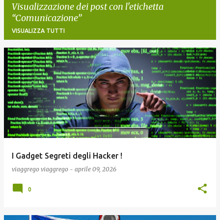
Visualizzazione dei post con l'etichetta
Comunicazione
VISUALIZZA TUTTI
P
o
s
t
I Gadget Segreti degli Hacker !
viaggrego
viaggrego
-
aprile 09, 2026
0