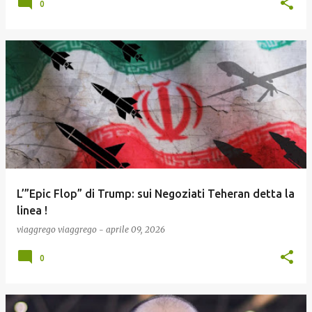
0
L’”Epic Flop” di Trump: sui Negoziati Teheran detta la
linea !
viaggrego
viaggrego
-
aprile 09, 2026
0